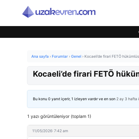
Ana sayfa
›
Forumlar
›
Genel
›
Kocaeli’de firari FETÖ hükümlü
Kocaeli’de firari FETÖ hük
Bu konu 0 yanıt içerir, 1 izleyen vardır ve en son
2 ay 3 hafta
1 yazı görüntüleniyor (toplam 1)
11/05/2026: 7:42 am