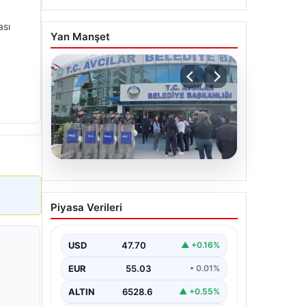
ası
Yan Manşet
05.08.2026
Avcılar Belediyesi’ne
Piyasa Verileri
operasyon. 12 şüpheli
gözaltına alındı
USD
47.70
▲ +0.16%
EUR
55.03
• 0.01%
ALTIN
6528.6
▲ +0.55%