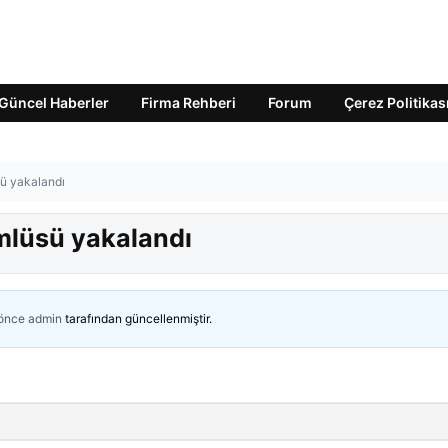
Güncel Haberler
Firma Rehberi
Forum
Çerez Politikas
sü yakalandı
ümlüsü yakalandı
 önce
admin
tarafından güncellenmiştir.