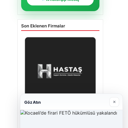
Son Eklenen Firmalar
×
Göz Atın
Enes Kaplan Avukatlık Bürosu
28/04/2026