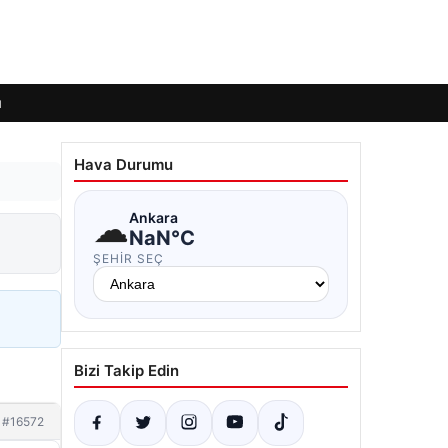
ı
Hava Durumu
☁
Ankara
NaN°C
ŞEHIR SEÇ
Bizi Takip Edin
#16572