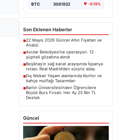
BTC
3061932
▼ -0.19%
Son Eklenen Haberler
22 Mayıs 2026 Güncel Altın Fiyatları ve
■
Analizi
Avcılar Belediyesi’ne operasyon. 12
■
şüpheli gözaltına alındı
Beşiktaş’ın sağ kanat arayışında İspanya
■
rotası: Real Madrid’den sürpriz aday
Dış Mekan Yaşam alanlarında Konfor ve
■
bahçe mutfağı Tasarımları
Bartın Üniversitesi’nden Öğrencilere
■
Büyük Burs Fırsatı: Her Ay 25 Bin TL
Destek
Güncel