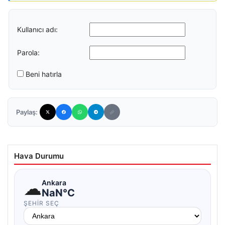
Kullanıcı adı:
Parola:
Beni hatırla
Paylaş:
Hava Durumu
☁
Ankara
NaN°C
ŞEHIR SEÇ