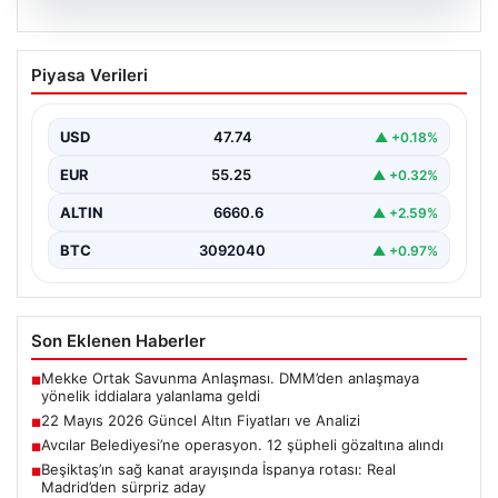
06.08.2026
22 Mayıs 2026 Güncel Altın Fiyatları ve
Piyasa Verileri
Analizi
24 Mayıs 2026 tarihine yaklaşırken, altın fiyatlarındaki
hareketlilik yatırımcıların ve ilgili piyasa uzmanlarının
USD
47.74
▲ +0.18%
en…
EUR
55.25
▲ +0.32%
ALTIN
6660.6
▲ +2.59%
BTC
3092040
▲ +0.97%
Son Eklenen Haberler
Mekke Ortak Savunma Anlaşması. DMM’den anlaşmaya
■
yönelik iddialara yalanlama geldi
22 Mayıs 2026 Güncel Altın Fiyatları ve Analizi
■
Avcılar Belediyesi’ne operasyon. 12 şüpheli gözaltına alındı
■
Beşiktaş’ın sağ kanat arayışında İspanya rotası: Real
■
Madrid’den sürpriz aday