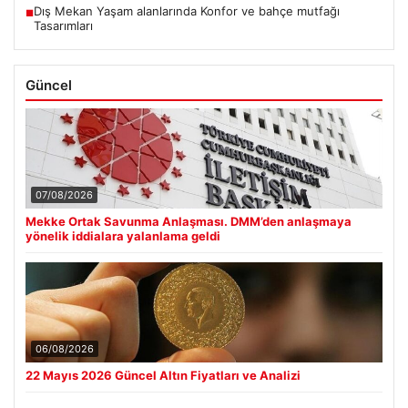
Dış Mekan Yaşam alanlarında Konfor ve bahçe mutfağı
■
Tasarımları
Güncel
07/08/2026
Mekke Ortak Savunma Anlaşması. DMM’den anlaşmaya
yönelik iddialara yalanlama geldi
06/08/2026
22 Mayıs 2026 Güncel Altın Fiyatları ve Analizi