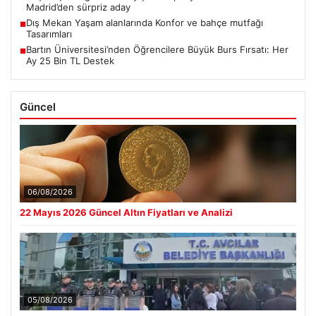
Madrid’den sürpriz aday
Dış Mekan Yaşam alanlarında Konfor ve bahçe mutfağı
■
Tasarımları
Bartın Üniversitesi’nden Öğrencilere Büyük Burs Fırsatı: Her
■
Ay 25 Bin TL Destek
Güncel
06/08/2026
22 Mayıs 2026 Güncel Altın Fiyatları ve Analizi
05/08/2026