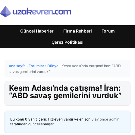
Güncel Haberler
Firma Rehberi
Forum
Çerez Politikası
Ana sayfa
›
Forumlar
›
Dünya
›
Keşm Adası’nda çatışma! İran: “ABD
savaş gemilerini vurduk”
Keşm Adası’nda çatışma! İran:
“ABD savaş gemilerini vurduk”
Bu konu 0 yanıt içerir, 1 izleyen vardır ve en son
3 ay önce
admin
tarafından güncellenmiştir.