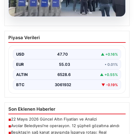
05.08.2026
Avcılar Belediyesi’ne operasyon. 12
Piyasa Verileri
şüpheli gözaltına alındı
USD
47.70
▲ +0.16%
EUR
55.03
• 0.01%
ALTIN
6528.6
▲ +0.55%
BTC
3061932
▼ -0.19%
Son Eklenen Haberler
22 Mayıs 2026 Güncel Altın Fiyatları ve Analizi
■
Avcılar Belediyesi’ne operasyon. 12 şüpheli gözaltına alındı
■
Beşiktaş’ın sağ kanat arayışında İspanya rotası: Real
■