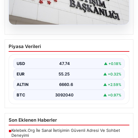
07.08.2026
Mekke Ortak Savunma Anlaşması.
Piyasa Verileri
DMM’den anlaşmaya yönelik iddialara
yalanlama geldi
USD
47.74
▲ +0.18%
EUR
55.25
▲ +0.32%
ALTIN
6660.6
▲ +2.59%
BTC
3092040
▲ +0.97%
Son Eklenen Haberler
Kelebek.Org İle Sanal İletişimin Güvenli Adresi Ve Sohbet
■
Deneyimi