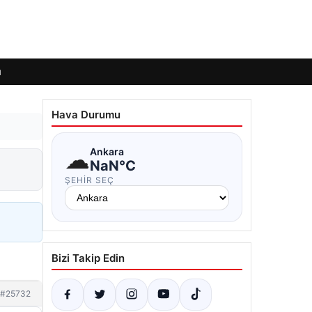
ı
Hava Durumu
☁
Ankara
NaN°C
ŞEHIR SEÇ
Bizi Takip Edin
#25732