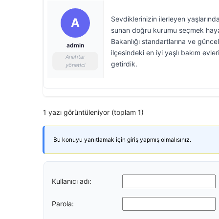
Sevdiklerinizin ilerleyen yaşlarınd
A
sunan doğru kurumu seçmek hayati 
Bakanlığı standartlarına ve güncel
admin
ilçesindeki en iyi yaşlı bakım evle
Anahtar
getirdik.
yönetici
1 yazı görüntüleniyor (toplam 1)
Bu konuyu yanıtlamak için giriş yapmış olmalısınız.
Kullanıcı adı:
Parola: