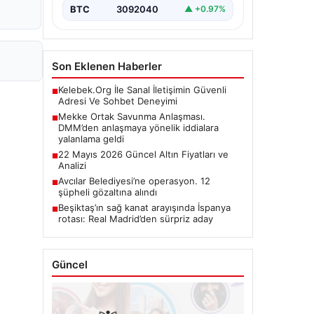
BTC
3092040
▲ +0.97%
Son Eklenen Haberler
Kelebek.Org İle Sanal İletişimin Güvenli
■
Adresi Ve Sohbet Deneyimi
Mekke Ortak Savunma Anlaşması.
■
DMM’den anlaşmaya yönelik iddialara
yalanlama geldi
22 Mayıs 2026 Güncel Altın Fiyatları ve
■
Analizi
Avcılar Belediyesi’ne operasyon. 12
■
şüpheli gözaltına alındı
Beşiktaş’ın sağ kanat arayışında İspanya
■
rotası: Real Madrid’den sürpriz aday
Güncel