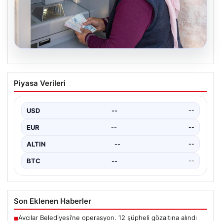
03.08.2026
Emekli Maaşı Tarihleri ve Bayram
Piyasa Verileri
Ödemeleri Hakkında Güncel
Bilgilendirme
USD
--
--
Emekli maaşı ödemeleri, 2026 Kurban Bayramı
öncesinde milyonlarca emeklinin gündeminde önemli
EUR
--
--
bir yer tutuyor.…
ALTIN
--
--
BTC
--
--
Son Eklenen Haberler
Avcılar Belediyesi’ne operasyon. 12 şüpheli gözaltına alındı
■