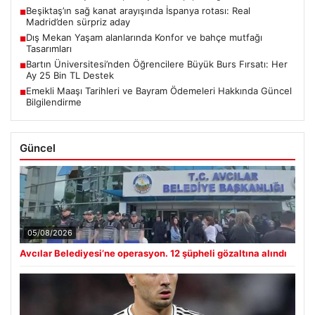
Beşiktaş’ın sağ kanat arayışında İspanya rotası: Real
■
Madrid’den sürpriz aday
Dış Mekan Yaşam alanlarında Konfor ve bahçe mutfağı
■
Tasarımları
Bartın Üniversitesi’nden Öğrencilere Büyük Burs Fırsatı: Her
■
Ay 25 Bin TL Destek
Emekli Maaşı Tarihleri ve Bayram Ödemeleri Hakkında Güncel
■
Bilgilendirme
Güncel
05/08/2026
Avcılar Belediyesi’ne operasyon. 12 şüpheli gözaltına alındı