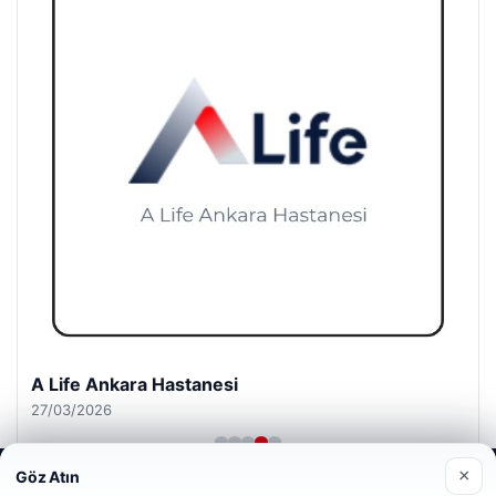
A Life Ankara Hastanesi
27/03/2026
×
Göz Atın
Web sitemizi nasıl kullandığınızı daha iyi anlayabilmek,