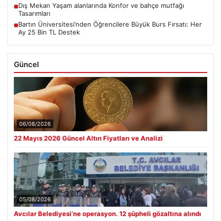
Dış Mekan Yaşam alanlarında Konfor ve bahçe mutfağı
■
Tasarımları
Bartın Üniversitesi’nden Öğrencilere Büyük Burs Fırsatı: Her
■
Ay 25 Bin TL Destek
Güncel
06/08/2026
22 Mayıs 2026 Güncel Altın Fiyatları ve Analizi
05/08/2026
Avcılar Belediyesi’ne operasyon. 12 şüpheli gözaltına alındı