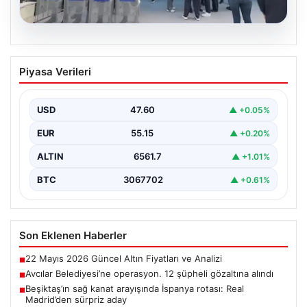
05.08.2026
Avcılar Belediyesi’ne operasyon. 12
Piyasa Verileri
şüpheli gözaltına alındı
USD
47.60
▲ +0.05%
EUR
55.15
▲ +0.20%
ALTIN
6561.7
▲ +1.01%
BTC
3067702
▲ +0.61%
Son Eklenen Haberler
22 Mayıs 2026 Güncel Altın Fiyatları ve Analizi
■
Avcılar Belediyesi’ne operasyon. 12 şüpheli gözaltına alındı
■
Beşiktaş’ın sağ kanat arayışında İspanya rotası: Real
■
Madrid’den sürpriz aday