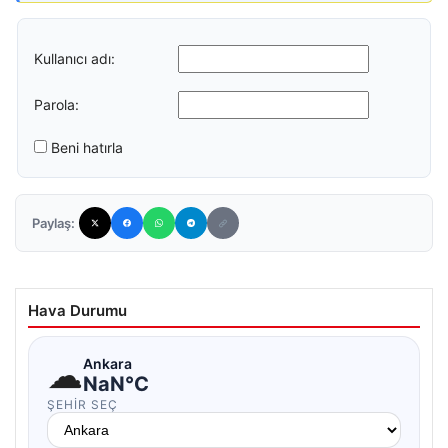
Kullanıcı adı:
Parola:
Beni hatırla
Paylaş:
Hava Durumu
☁
Ankara
NaN°C
ŞEHIR SEÇ