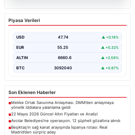
06.08.2026
22 Mayıs 2026 Güncel Altın Fiyatları ve
Piyasa Verileri
Analizi
24 Mayıs 2026 tarihine yaklaşırken, altın fiyatlarındaki
hareketlilik yatırımcıların ve ilgili piyasa uzmanlarının
USD
47.74
▲ +0.18%
en…
EUR
55.25
▲ +0.32%
ALTIN
6660.6
▲ +2.59%
BTC
3092040
▲ +0.97%
Son Eklenen Haberler
Mekke Ortak Savunma Anlaşması. DMM’den anlaşmaya
■
yönelik iddialara yalanlama geldi
22 Mayıs 2026 Güncel Altın Fiyatları ve Analizi
■
Avcılar Belediyesi’ne operasyon. 12 şüpheli gözaltına alındı
■
Beşiktaş’ın sağ kanat arayışında İspanya rotası: Real
■
Madrid’den sürpriz aday