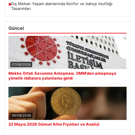
Dış Mekan Yaşam alanlarında Konfor ve bahçe mutfağı
■
Tasarımları
Güncel
07/08/2026
Mekke Ortak Savunma Anlaşması. DMM’den anlaşmaya
yönelik iddialara yalanlama geldi
06/08/2026
22 Mayıs 2026 Güncel Altın Fiyatları ve Analizi