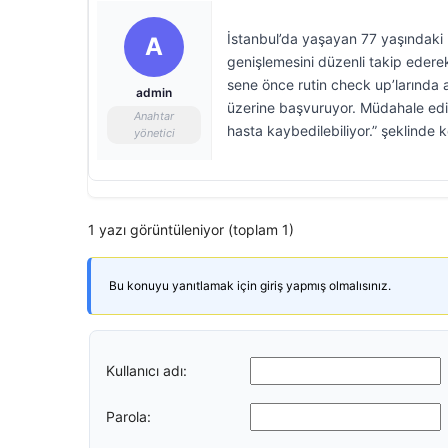
İstanbul’da yaşayan 77 yaşındaki Ü
A
genişlemesini düzenli takip ederek
sene önce rutin check up’larında a
admin
üzerine başvuruyor. Müdahale edi
Anahtar
hasta kaybedilebiliyor.” şeklinde 
yönetici
1 yazı görüntüleniyor (toplam 1)
Bu konuyu yanıtlamak için giriş yapmış olmalısınız.
Kullanıcı adı:
Parola: