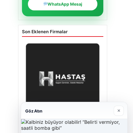
WhatsApp Mesaj
Son Eklenen Firmalar
×
Göz Atın
Enes Kaplan Avukatlık Bürosu