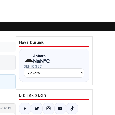
ı
Hava Durumu
☁
Ankara
NaN°C
ŞEHIR SEÇ
Bizi Takip Edin
#19413