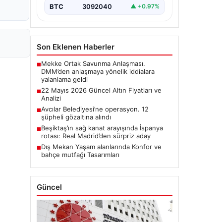
BTC
3092040
▲ +0.97%
Son Eklenen Haberler
Mekke Ortak Savunma Anlaşması.
■
DMM’den anlaşmaya yönelik iddialara
yalanlama geldi
22 Mayıs 2026 Güncel Altın Fiyatları ve
■
Analizi
Avcılar Belediyesi’ne operasyon. 12
■
şüpheli gözaltına alındı
Beşiktaş’ın sağ kanat arayışında İspanya
■
rotası: Real Madrid’den sürpriz aday
Dış Mekan Yaşam alanlarında Konfor ve
■
bahçe mutfağı Tasarımları
Güncel