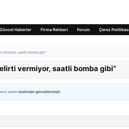
Güncel Haberler
Firma Rehberi
Forum
Çerez Politikas
ti vermiyor, saatli bomba gibi”
elirti vermiyor, saatli bomba gibi”
 önce
admin
tarafından güncellenmiştir.