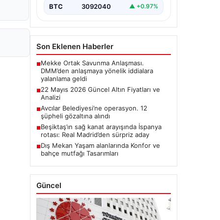
BTC
3092040
▲ +0.97%
Son Eklenen Haberler
Mekke Ortak Savunma Anlaşması.
■
DMM’den anlaşmaya yönelik iddialara
yalanlama geldi
22 Mayıs 2026 Güncel Altın Fiyatları ve
■
Analizi
Avcılar Belediyesi’ne operasyon. 12
■
şüpheli gözaltına alındı
Beşiktaş’ın sağ kanat arayışında İspanya
■
rotası: Real Madrid’den sürpriz aday
Dış Mekan Yaşam alanlarında Konfor ve
■
bahçe mutfağı Tasarımları
Güncel