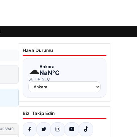
ı
Hava Durumu
☁
Ankara
NaN°C
ŞEHIR SEÇ
Bizi Takip Edin
#16849