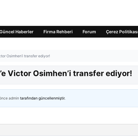
Güncel Haberler
Firma Rehberi
Forum
Çerez Politikas
tor Osimhen’i transfer ediyor!
e Victor Osimhen’i transfer ediyor!
 önce
admin
tarafından güncellenmiştir.