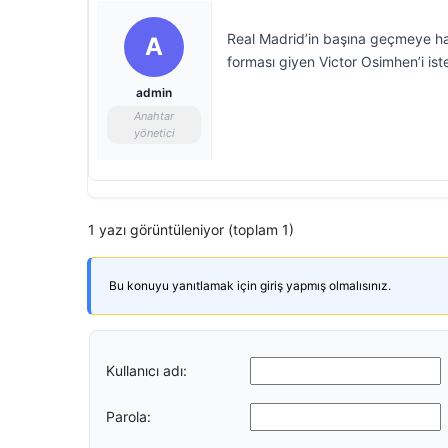
Real Madrid’in başına geçmeye ha
A
forması giyen Victor Osimhen’i ist
admin
Anahtar
yönetici
1 yazı görüntüleniyor (toplam 1)
Bu konuyu yanıtlamak için giriş yapmış olmalısınız.
Kullanıcı adı:
Parola: