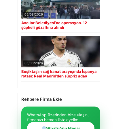
05/08/2026
Avcılar Belediyesi’ne operasyon. 12
şüpheli gözaltına alındı
05/08/2026
Beşiktaş’ın sağ kanat arayışında İspanya
rotası: Real Madrid’den sürpriz aday
Rehbere Firma Ekle
WhatsApp üzerinden bize ulaşın,
firmanızı hemen listeleyelim.
WhatsApp Mesaj