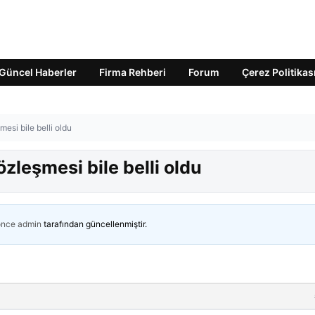
Güncel Haberler
Firma Rehberi
Forum
Çerez Politikas
esi bile belli oldu
zleşmesi bile belli oldu
önce
admin
tarafından güncellenmiştir.