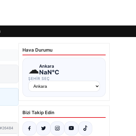
ı
Hava Durumu
☁
Ankara
NaN°C
ŞEHIR SEÇ
Bizi Takip Edin
#26484