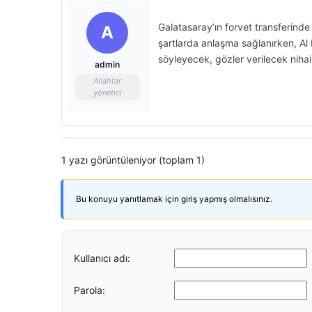
Galatasaray’ın forvet transferind
A
şartlarda anlaşma sağlanırken, Al 
söyleyecek, gözler verilecek nihai 
admin
Anahtar
yönetici
1 yazı görüntüleniyor (toplam 1)
Bu konuyu yanıtlamak için giriş yapmış olmalısınız.
Kullanıcı adı:
Parola: