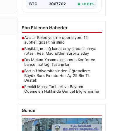
BTC
3067702
▲ +0.61%
Son Eklenen Haberler
Avcılar Belediyesi’ne operasyon. 12
■
şüpheli gözaltına alındı
Beşiktaş’ın sağ kanat arayışında İspanya
■
rotası: Real Madrid’den sürpriz aday
Dış Mekan Yaşam alanlarında Konfor ve
■
bahçe mutfağı Tasarımları
Bartın Üniversitesi’nden Öğrencilere
■
Büyük Burs Fırsatı: Her Ay 25 Bin TL
Destek
Emekli Maaşı Tarihleri ve Bayram
■
Ödemeleri Hakkında Güncel Bilgilendirme
Güncel