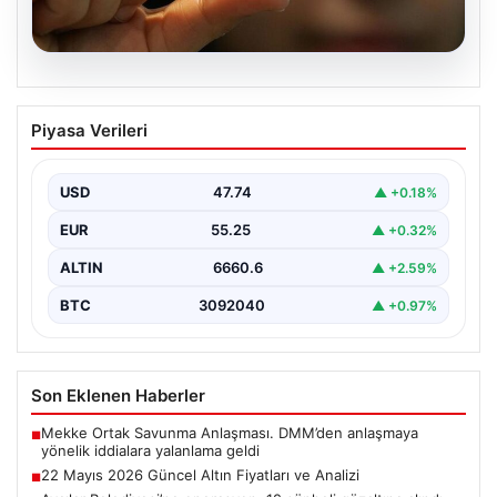
06.08.2026
22 Mayıs 2026 Güncel Altın Fiyatları ve
Piyasa Verileri
Analizi
24 Mayıs 2026 tarihine yaklaşırken, altın fiyatlarındaki
hareketlilik yatırımcıların ve ilgili piyasa uzmanlarının
USD
47.74
▲ +0.18%
en…
EUR
55.25
▲ +0.32%
ALTIN
6660.6
▲ +2.59%
BTC
3092040
▲ +0.97%
Son Eklenen Haberler
Mekke Ortak Savunma Anlaşması. DMM’den anlaşmaya
■
yönelik iddialara yalanlama geldi
22 Mayıs 2026 Güncel Altın Fiyatları ve Analizi
■