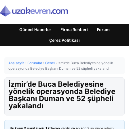
Güncel Haberler
Firma Rehberi
Forum
Çerez Politikası
Ana sayfa
›
Forumlar
›
Genel
›
İzmir’de Buca Belediyesine yönelik
operasyonda Belediye Başkanı Duman ve 52 şüpheli yakalandı
İzmir’de Buca Belediyesine
yönelik operasyonda Belediye
Başkanı Duman ve 52 şüpheli
yakalandı
Bu konu 0 yanıt içerir, 1 izleyen vardır ve en son
2 ay önce
admin