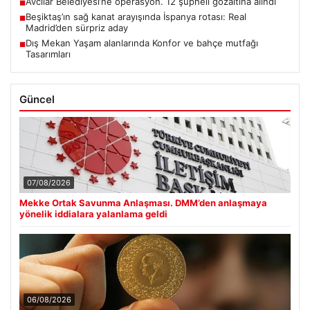
Avcılar Belediyesi’ne operasyon. 12 şüpheli gözaltına alındı
■
Beşiktaş’ın sağ kanat arayışında İspanya rotası: Real
■
Madrid’den sürpriz aday
Dış Mekan Yaşam alanlarında Konfor ve bahçe mutfağı
■
Tasarımları
Güncel
07/08/2026
Mekke Ortak Savunma Anlaşması. DMM’den anlaşmaya
yönelik iddialara yalanlama geldi
06/08/2026