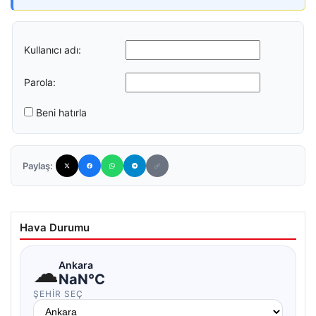
Kullanıcı adı:
Parola:
Beni hatırla
Paylaş:
Hava Durumu
☁
Ankara
NaN°C
ŞEHIR SEÇ