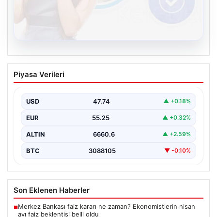
08.08.2026
Kelebek.Org İle Sanal İletişimin Güvenli
Piyasa Verileri
Adresi Ve Sohbet Deneyimi
İnternet çağında insanların kaliteli bir biçimde irtibat
kurması kritik bir değer ifade etmektedir. Halen…
USD
47.74
▲ +0.18%
EUR
55.25
▲ +0.32%
ALTIN
6660.6
▲ +2.59%
BTC
3088105
▼ -0.10%
Son Eklenen Haberler
Merkez Bankası faiz kararı ne zaman? Ekonomistlerin nisan
■
ayı faiz beklentisi belli oldu