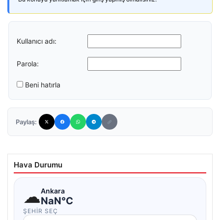
Kullanıcı adı:
Parola:
Beni hatırla
Paylaş:
Hava Durumu
☁
Ankara
NaN°C
ŞEHIR SEÇ