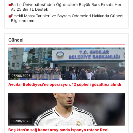
Bartın Üniversitesi’nden Öğrencilere Büyük Burs Fırsatı: Her
■
Ay 25 Bin TL Destek
Emekli Maaşı Tarihleri ve Bayram Ödemeleri Hakkında Güncel
■
Bilgilendirme
Güncel
05/08/2026
Avcılar Belediyesi’ne operasyon. 12 şüpheli gözaltına alındı
05/08/2026
Beşiktaş’ın sağ kanat arayışında İspanya rotası: Real