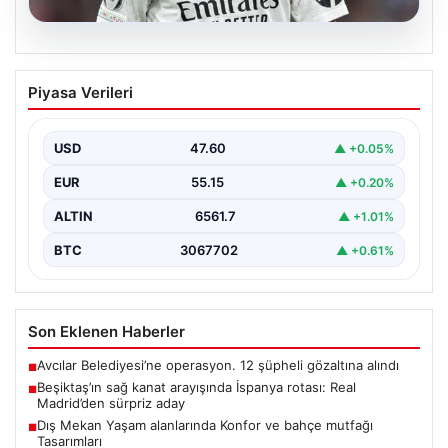
05.08.2026
Beşiktaş’ın sağ kanat arayışında
Piyasa Verileri
İspanya rotası: Real Madrid’den sürpriz
aday
USD
47.60
▲ +0.05%
Muhammed Salah için sürdürülen görüşmelerin son
noktasına ulaşmaması üzerine Beşiktaş yönetimi
EUR
55.15
▲ +0.20%
alternatif çözümlere hız…
ALTIN
6561.7
▲ +1.01%
BTC
3067702
▲ +0.61%
Son Eklenen Haberler
Avcılar Belediyesi’ne operasyon. 12 şüpheli gözaltına alındı
■
Beşiktaş’ın sağ kanat arayışında İspanya rotası: Real
■
Madrid’den sürpriz aday
Dış Mekan Yaşam alanlarında Konfor ve bahçe mutfağı
■
Tasarımları