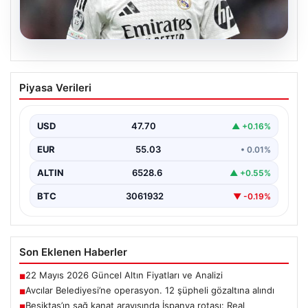
05.08.2026
Beşiktaş’ın sağ kanat arayışında
Piyasa Verileri
İspanya rotası: Real Madrid’den sürpriz
aday
USD
47.70
▲ +0.16%
Muhammed Salah için sürdürülen görüşmelerin son
noktasına ulaşmaması üzerine Beşiktaş yönetimi
EUR
55.03
• 0.01%
alternatif çözümlere hız…
ALTIN
6528.6
▲ +0.55%
BTC
3061932
▼ -0.19%
Son Eklenen Haberler
22 Mayıs 2026 Güncel Altın Fiyatları ve Analizi
■
Avcılar Belediyesi’ne operasyon. 12 şüpheli gözaltına alındı
■
Beşiktaş’ın sağ kanat arayışında İspanya rotası: Real
■