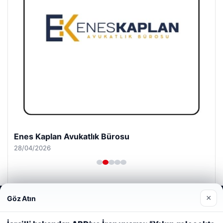
Enes Kaplan Avukatlık Bürosu
28/04/2026
×
Göz Atın
Web sitemizi nasıl kullandığınızı daha iyi anlayabilmek,
deneyiminizi kişiselleştirmek ve geliştirmek amacıyla çerezler
kullanıyoruz.
Çerez Politikamız