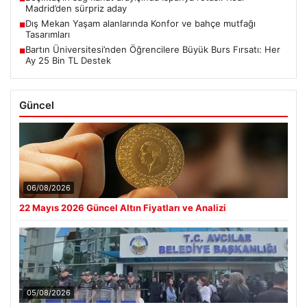
Madrid’den sürpriz aday
Dış Mekan Yaşam alanlarında Konfor ve bahçe mutfağı
■
Tasarımları
Bartın Üniversitesi’nden Öğrencilere Büyük Burs Fırsatı: Her
■
Ay 25 Bin TL Destek
Güncel
06/08/2026
22 Mayıs 2026 Güncel Altın Fiyatları ve Analizi
05/08/2026