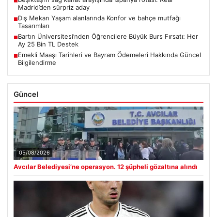
■
Madrid’den sürpriz aday
Dış Mekan Yaşam alanlarında Konfor ve bahçe mutfağı
■
Tasarımları
Bartın Üniversitesi’nden Öğrencilere Büyük Burs Fırsatı: Her
■
Ay 25 Bin TL Destek
Emekli Maaşı Tarihleri ve Bayram Ödemeleri Hakkında Güncel
■
Bilgilendirme
Güncel
05/08/2026
Avcılar Belediyesi’ne operasyon. 12 şüpheli gözaltına alındı