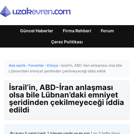
Güncel Haberler
Firma Rehberi
Forum
Çerez Politikası
Ana sayfa
›
Forumlar
›
Dünya
›
İsrail’in, ABD-İran anlaşması olsa bile
Lübnan’daki emniyet şeridinden çekilmeyeceği iddia edildi
İsrail’in, ABD-İran anlaşması
olsa bile Lübnan’daki emniyet
şeridinden çekilmeyeceği iddia
edildi
Bu konu 0 yanıt içerir, 1 izleyen vardır ve en son
1 ay 3 hafta önce