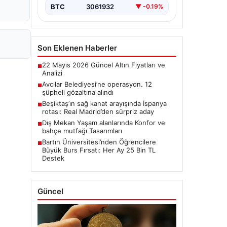
BTC
3061932
▼ -0.19%
Son Eklenen Haberler
22 Mayıs 2026 Güncel Altın Fiyatları ve
■
Analizi
Avcılar Belediyesi’ne operasyon. 12
■
şüpheli gözaltına alındı
Beşiktaş’ın sağ kanat arayışında İspanya
■
rotası: Real Madrid’den sürpriz aday
Dış Mekan Yaşam alanlarında Konfor ve
■
bahçe mutfağı Tasarımları
Bartın Üniversitesi’nden Öğrencilere
■
Büyük Burs Fırsatı: Her Ay 25 Bin TL
Destek
Güncel