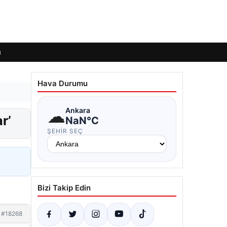
ı
Hava Durumu
☁
Ankara
r’
NaN°C
ŞEHIR SEÇ
Bizi Takip Edin
#18268