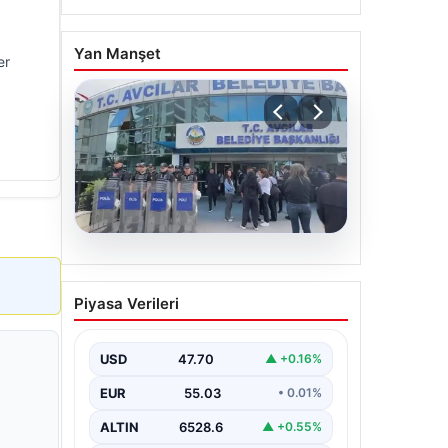
Yan Manşet
er
05.08.2026
Avcılar Belediyesi’ne
Piyasa Verileri
operasyon. 12 şüpheli
gözaltına alındı
USD
47.70
▲ +0.16%
EUR
55.03
• 0.01%
ALTIN
6528.6
▲ +0.55%