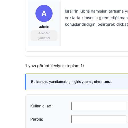
İsrail,’in Kıbrıs hamleleri tartışm
A
noktada kimsenin giremediği mahall
konuşlandırdığını belirterek dikkat
admin
Anahtar
yönetici
1 yazı görüntüleniyor (toplam 1)
Bu konuyu yanıtlamak için giriş yapmış olmalısınız.
Kullanıcı adı:
Parola: