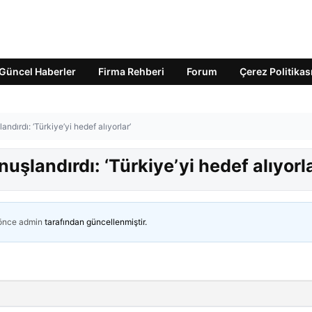
Güncel Haberler
Firma Rehberi
Forum
Çerez Politikas
andırdı: ‘Türkiye’yi hedef alıyorlar’
nuşlandırdı: ‘Türkiye’yi hedef alıyorla
 önce
admin
tarafından güncellenmiştir.