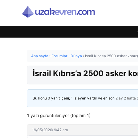
Ana sayfa
›
Forumlar
›
Dünya
›
İsrail Kıbrıs’a 2500 asker konuşl
İsrail Kıbrıs’a 2500 asker ko
Bu konu 0 yanıt içerir, 1 izleyen vardır ve en son
2 ay 2 hafta
1 yazı görüntüleniyor (toplam 1)
19/05/2026: 9:42 am