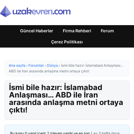
Güncel Haberler
Firma Rehberi
Forum
Çerez Politikası
Ana sayfa
›
Forumlar
›
Dünya
›
İsmi bile hazır: İslamabad Anlaşması…
ABD ile İran arasında anlaşma metni ortaya çıktı!
İsmi bile hazır: İslamabad
Anlaşması… ABD ile İran
arasında anlaşma metni ortaya
çıktı!
Bu konu 0 yanıt içerir, 1 izleyen vardır ve en son
1 ay 3 hafta önce