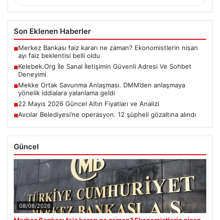
Son Eklenen Haberler
Merkez Bankası faiz kararı ne zaman? Ekonomistlerin nisan
■
ayı faiz beklentisi belli oldu
Kelebek.Org İle Sanal İletişimin Güvenli Adresi Ve Sohbet
■
Deneyimi
Mekke Ortak Savunma Anlaşması. DMM’den anlaşmaya
■
yönelik iddialara yalanlama geldi
22 Mayıs 2026 Güncel Altın Fiyatları ve Analizi
■
Avcılar Belediyesi’ne operasyon. 12 şüpheli gözaltına alındı
■
Güncel
08/08/2026
Merkez Bankası faiz kararı ne zaman? Ekonomistlerin nisan