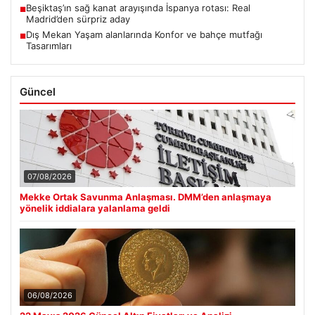
Beşiktaş’ın sağ kanat arayışında İspanya rotası: Real
■
Madrid’den sürpriz aday
Dış Mekan Yaşam alanlarında Konfor ve bahçe mutfağı
■
Tasarımları
Güncel
07/08/2026
Mekke Ortak Savunma Anlaşması. DMM’den anlaşmaya
yönelik iddialara yalanlama geldi
06/08/2026