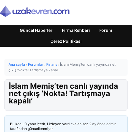
Güncel Haberler
Firma Rehberi
Forum
Çerez Politikası
Ana sayfa
›
Forumlar
›
Finans
›
İslam Memiş’ten canlı yayında net
çıkış ‘Nokta! Tartışmaya kapalı’
İslam Memiş’ten canlı yayında
net çıkış ‘Nokta! Tartışmaya
kapalı’
Bu konu 0 yanıt içerir, 1 izleyen vardır ve en son
2 ay önce
admin
tarafından güncellenmiştir.