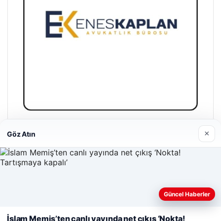
Enes Kaplan Avukatlık Bürosu
×
Göz Atın
28/04/2026
Web sitemizi nasıl kullandığınızı daha iyi anlayabilmek,
Güncel Haberler
deneyiminizi kişiselleştirmek ve geliştirmek amacıyla çerezler
kullanıyoruz.
Çerez Politikamız
İslam Memiş’ten canlı yayında net çıkış ‘Nokta!