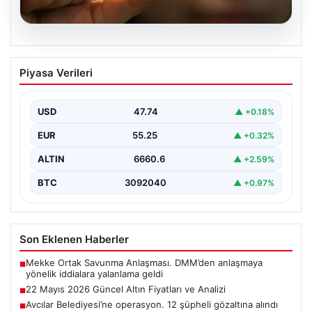
06.08.2026
22 Mayıs 2026 Güncel Altın Fiyatları ve
Piyasa Verileri
Analizi
24 Mayıs 2026 tarihine yaklaşırken, altın fiyatlarındaki
hareketlilik yatırımcıların ve ilgili piyasa uzmanlarının
USD
47.74
▲ +0.18%
en…
EUR
55.25
▲ +0.32%
ALTIN
6660.6
▲ +2.59%
BTC
3092040
▲ +0.97%
Son Eklenen Haberler
Mekke Ortak Savunma Anlaşması. DMM’den anlaşmaya
■
yönelik iddialara yalanlama geldi
22 Mayıs 2026 Güncel Altın Fiyatları ve Analizi
■
Avcılar Belediyesi’ne operasyon. 12 şüpheli gözaltına alındı
■