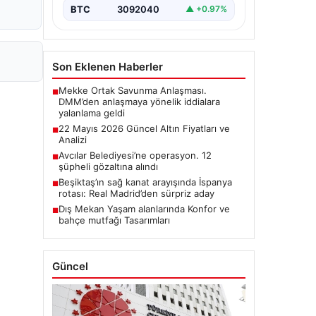
BTC
3092040
▲ +0.97%
Son Eklenen Haberler
Mekke Ortak Savunma Anlaşması.
■
DMM’den anlaşmaya yönelik iddialara
yalanlama geldi
22 Mayıs 2026 Güncel Altın Fiyatları ve
■
Analizi
Avcılar Belediyesi’ne operasyon. 12
■
şüpheli gözaltına alındı
Beşiktaş’ın sağ kanat arayışında İspanya
■
rotası: Real Madrid’den sürpriz aday
Dış Mekan Yaşam alanlarında Konfor ve
■
bahçe mutfağı Tasarımları
Güncel