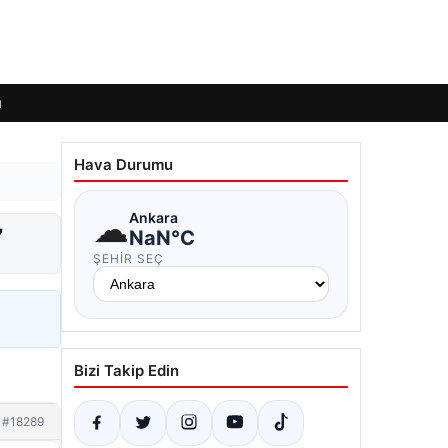
ı
Hava Durumu
☁
Ankara
”
NaN°C
ŞEHIR SEÇ
Bizi Takip Edin
#18289