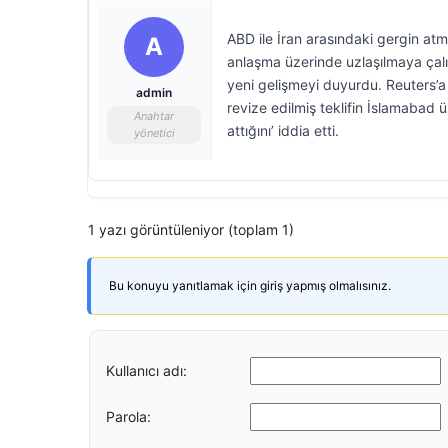
ABD ile İran arasındaki gergin atm
A
anlaşma üzerinde uzlaşılmaya çalı
yeni gelişmeyi duyurdu. Reuters’a 
admin
revize edilmiş teklifin İslamabad 
Anahtar
attığını’ iddia etti.
yönetici
1 yazı görüntüleniyor (toplam 1)
Bu konuyu yanıtlamak için giriş yapmış olmalısınız.
Kullanıcı adı:
Parola: