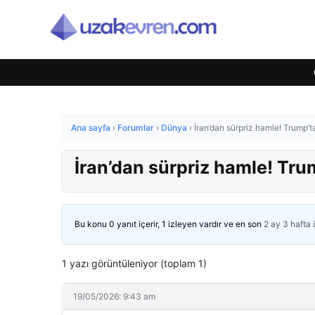
Ana sayfa
›
Forumlar
›
Dünya
›
İran’dan sürpriz hamle! Trump’ta
İran’dan sürpriz hamle! Trum
Bu konu 0 yanıt içerir, 1 izleyen vardır ve en son
2 ay 3 hafta
1 yazı görüntüleniyor (toplam 1)
19/05/2026: 9:43 am