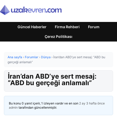
Güncel Haberler
Firma Rehberi
Forum
Çerez Politikası
Ana sayfa
›
Forumlar
›
Dünya
›
İran’dan ABD’ye sert mesaj: “ABD bu
gerçeği anlamalı”
İran’dan ABD’ye sert mesaj:
“ABD bu gerçeği anlamalı”
Bu konu 0 yanıt içerir, 1 izleyen vardır ve en son
2 ay 3 hafta önce
admin
tarafından güncellenmiştir.