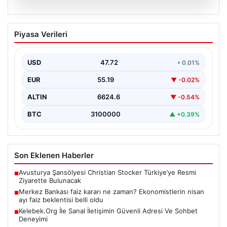
08.08.2026
Merkez Bankası faiz kararı ne zaman?
Piyasa Verileri
Ekonomistlerin nisan ayı faiz beklentisi
belli oldu
USD
47.72
• 0.01%
EUR
55.19
▼ -0.02%
ALTIN
6624.6
▼ -0.54%
BTC
3100000
▲ +0.39%
Son Eklenen Haberler
Avusturya Şansölyesi Christian Stocker Türkiye’ye Resmi
■
Ziyarette Bulunacak
Merkez Bankası faiz kararı ne zaman? Ekonomistlerin nisan
■
ayı faiz beklentisi belli oldu
Kelebek.Org İle Sanal İletişimin Güvenli Adresi Ve Sohbet
■
Deneyimi