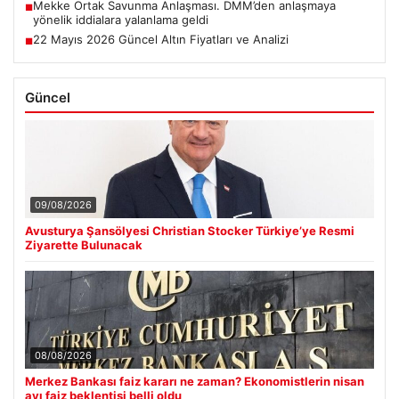
Mekke Ortak Savunma Anlaşması. DMM’den anlaşmaya
■
yönelik iddialara yalanlama geldi
22 Mayıs 2026 Güncel Altın Fiyatları ve Analizi
■
Güncel
09/08/2026
Avusturya Şansölyesi Christian Stocker Türkiye’ye Resmi
Ziyarette Bulunacak
08/08/2026
Merkez Bankası faiz kararı ne zaman? Ekonomistlerin nisan
ayı faiz beklentisi belli oldu