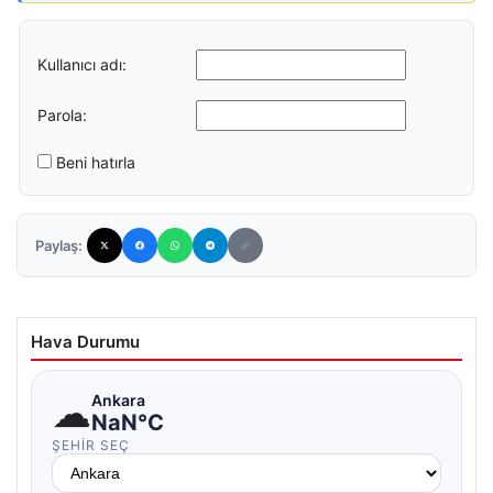
Kullanıcı adı:
Parola:
Beni hatırla
Paylaş:
Hava Durumu
☁
Ankara
NaN°C
ŞEHIR SEÇ