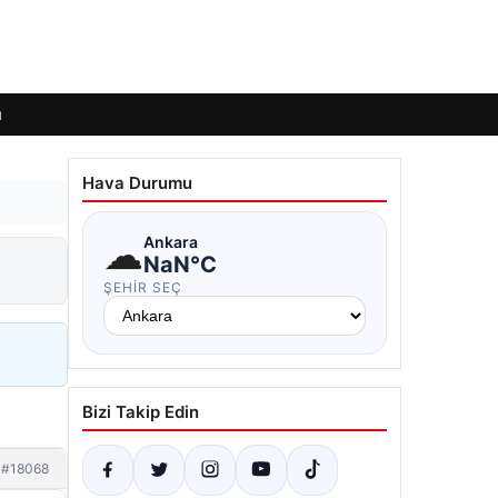
ı
Hava Durumu
☁
Ankara
NaN°C
ŞEHIR SEÇ
Bizi Takip Edin
#18068