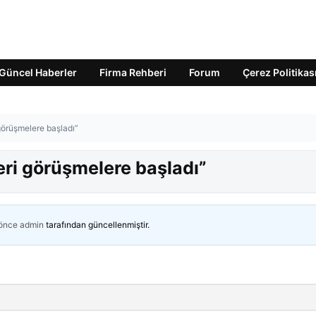
Güncel Haberler
Firma Rehberi
Forum
Çerez Politikas
 görüşmelere başladı”
eri görüşmelere başladı”
 önce
admin
tarafından güncellenmiştir.