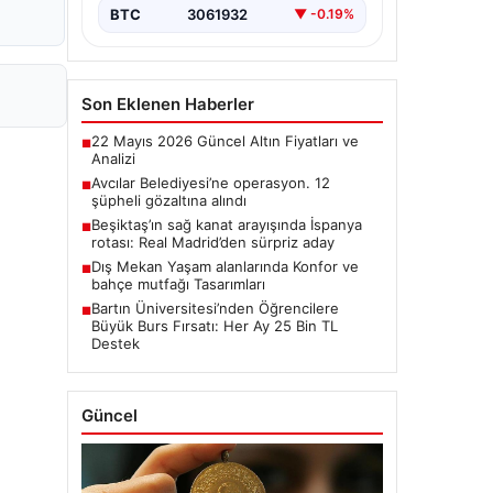
BTC
3061932
▼ -0.19%
Son Eklenen Haberler
22 Mayıs 2026 Güncel Altın Fiyatları ve
■
Analizi
Avcılar Belediyesi’ne operasyon. 12
■
şüpheli gözaltına alındı
Beşiktaş’ın sağ kanat arayışında İspanya
■
rotası: Real Madrid’den sürpriz aday
Dış Mekan Yaşam alanlarında Konfor ve
■
bahçe mutfağı Tasarımları
Bartın Üniversitesi’nden Öğrencilere
■
Büyük Burs Fırsatı: Her Ay 25 Bin TL
Destek
Güncel