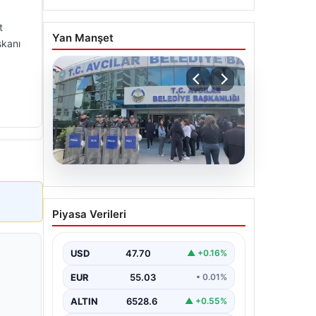
t
Yan Manşet
şkanı
05.08.2026
Avcılar Belediyesi’ne
Piyasa Verileri
operasyon. 12 şüpheli
gözaltına alındı
USD
47.70
▲ +0.16%
EUR
55.03
• 0.01%
ALTIN
6528.6
▲ +0.55%