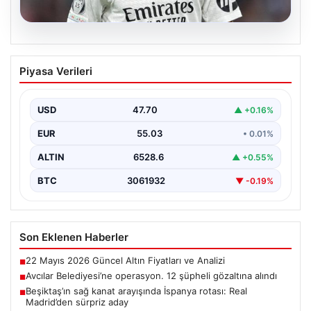
05.08.2026
Beşiktaş’ın sağ kanat arayışında
Piyasa Verileri
İspanya rotası: Real Madrid’den sürpriz
aday
USD
47.70
▲ +0.16%
Muhammed Salah için sürdürülen görüşmelerin son
noktasına ulaşmaması üzerine Beşiktaş yönetimi
EUR
55.03
• 0.01%
alternatif çözümlere hız…
ALTIN
6528.6
▲ +0.55%
BTC
3061932
▼ -0.19%
Son Eklenen Haberler
22 Mayıs 2026 Güncel Altın Fiyatları ve Analizi
■
Avcılar Belediyesi’ne operasyon. 12 şüpheli gözaltına alındı
■
Beşiktaş’ın sağ kanat arayışında İspanya rotası: Real
■
Madrid’den sürpriz aday