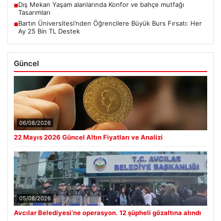
Dış Mekan Yaşam alanlarında Konfor ve bahçe mutfağı
■
Tasarımları
Bartın Üniversitesi’nden Öğrencilere Büyük Burs Fırsatı: Her
■
Ay 25 Bin TL Destek
Güncel
06/08/2026
22 Mayıs 2026 Güncel Altın Fiyatları ve Analizi
05/08/2026
Avcılar Belediyesi’ne operasyon. 12 şüpheli gözaltına alındı