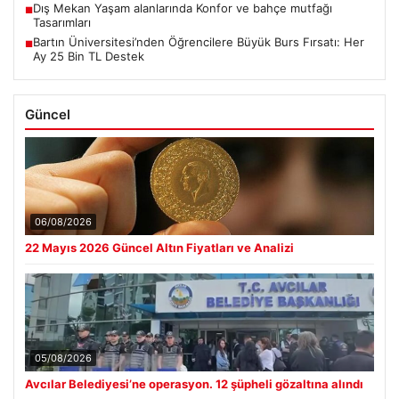
Dış Mekan Yaşam alanlarında Konfor ve bahçe mutfağı
■
Tasarımları
Bartın Üniversitesi’nden Öğrencilere Büyük Burs Fırsatı: Her
■
Ay 25 Bin TL Destek
Güncel
06/08/2026
22 Mayıs 2026 Güncel Altın Fiyatları ve Analizi
05/08/2026
Avcılar Belediyesi’ne operasyon. 12 şüpheli gözaltına alındı