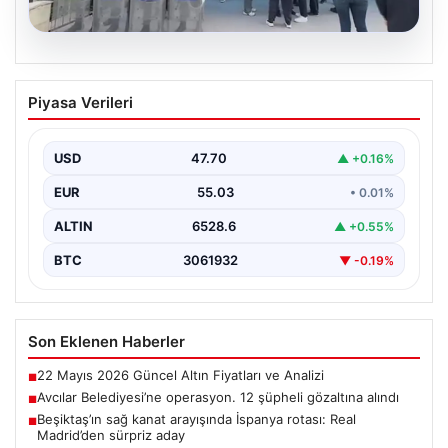
05.08.2026
Avcılar Belediyesi’ne operasyon. 12
Piyasa Verileri
şüpheli gözaltına alındı
USD
47.70
▲ +0.16%
EUR
55.03
• 0.01%
ALTIN
6528.6
▲ +0.55%
BTC
3061932
▼ -0.19%
Son Eklenen Haberler
22 Mayıs 2026 Güncel Altın Fiyatları ve Analizi
■
Avcılar Belediyesi’ne operasyon. 12 şüpheli gözaltına alındı
■
Beşiktaş’ın sağ kanat arayışında İspanya rotası: Real
■
Madrid’den sürpriz aday