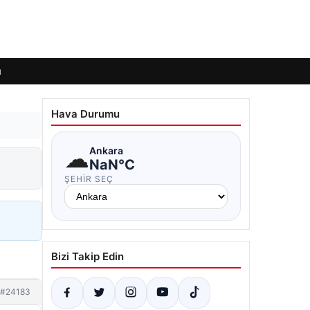
ı
Hava Durumu
☁
Ankara
NaN°C
ŞEHIR SEÇ
Bizi Takip Edin
#24183