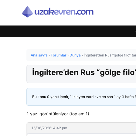
Ana sayfa
›
Forumlar
›
Dünya
›
İngiltere’den Rus “gölge filo” 
İngiltere’den Rus “gölge fi
Bu konu 0 yanıt içerir, 1 izleyen vardır ve en son
1 ay 3 hafta
1 yazı görüntüleniyor (toplam 1)
15/06/2026: 4:42 pm