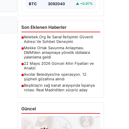
BTC
3092040
▲ +0.97%
Son Eklenen Haberler
Kelebek.Org İle Sanal İletişimin Güvenli
■
Adresi Ve Sohbet Deneyimi
Mekke Ortak Savunma Anlaşması.
■
DMM’den anlaşmaya yönelik iddialara
yalanlama geldi
22 Mayıs 2026 Güncel Altın Fiyatları ve
■
Analizi
Avcılar Belediyesi’ne operasyon. 12
■
şüpheli gözaltına alındı
Beşiktaş’ın sağ kanat arayışında İspanya
■
rotası: Real Madrid’den sürpriz aday
Güncel