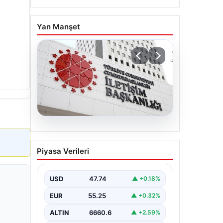
Yan Manşet
07.08.2026
Mekke Ortak Savunma
Piyasa Verileri
Anlaşması. DMM’den
anlaşmaya yönelik
iddialara yalanlama geldi
USD
47.74
▲ +0.18%
EUR
55.25
▲ +0.32%
ALTIN
6660.6
▲ +2.59%