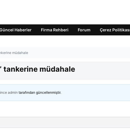
Güncel Haberler
Firma Rehberi
Forum
Çerez Politikas
tankerine müdahale
lo” tankerine müdahale
 önce
admin
tarafından güncellenmiştir.