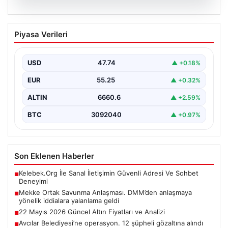
07.08.2026
Mekke Ortak Savunma Anlaşması.
Piyasa Verileri
DMM’den anlaşmaya yönelik iddialara
yalanlama geldi
USD
47.74
▲ +0.18%
EUR
55.25
▲ +0.32%
ALTIN
6660.6
▲ +2.59%
BTC
3092040
▲ +0.97%
Son Eklenen Haberler
Kelebek.Org İle Sanal İletişimin Güvenli Adresi Ve Sohbet
■
Deneyimi
Mekke Ortak Savunma Anlaşması. DMM’den anlaşmaya
■
yönelik iddialara yalanlama geldi
22 Mayıs 2026 Güncel Altın Fiyatları ve Analizi
■
Avcılar Belediyesi’ne operasyon. 12 şüpheli gözaltına alındı
■