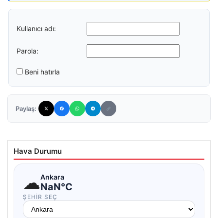
Kullanıcı adı:
Parola:
Beni hatırla
Paylaş:
Hava Durumu
☁
Ankara
NaN°C
ŞEHIR SEÇ