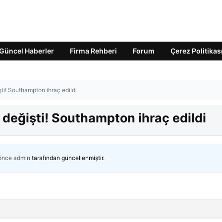
Güncel Haberler
Firma Rehberi
Forum
Çerez Politikas
işti! Southampton ihraç edildi
bi değişti! Southampton ihraç edildi
 önce
admin
tarafından güncellenmiştir.