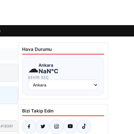
ı
Hava Durumu
☁
Ankara
NaN°C
ŞEHIR SEÇ
Bizi Takip Edin
#18381