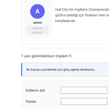
Hull City’nin İngiltere Championsh
A
gizlice izlediği için finalden men e
karşılaşacak.
admin
Anahtar
yönetici
1 yazı görüntüleniyor (toplam 1)
Bu konuyu yanıtlamak için giriş yapmış olmalısınız.
Kullanıcı adı:
Parola: