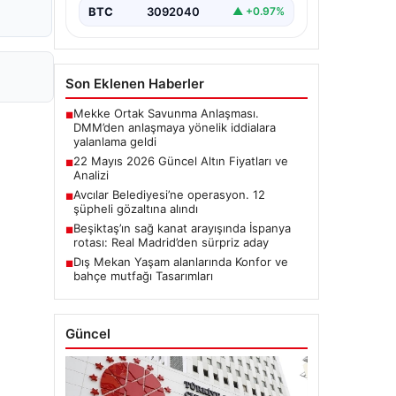
BTC
3092040
▲ +0.97%
Son Eklenen Haberler
Mekke Ortak Savunma Anlaşması.
■
DMM’den anlaşmaya yönelik iddialara
yalanlama geldi
22 Mayıs 2026 Güncel Altın Fiyatları ve
■
Analizi
Avcılar Belediyesi’ne operasyon. 12
■
şüpheli gözaltına alındı
Beşiktaş’ın sağ kanat arayışında İspanya
■
rotası: Real Madrid’den sürpriz aday
Dış Mekan Yaşam alanlarında Konfor ve
■
bahçe mutfağı Tasarımları
Güncel