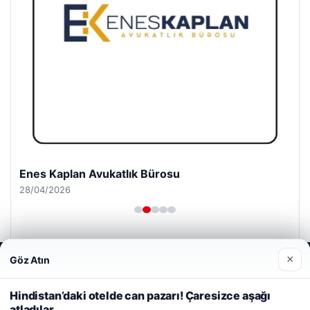
Enes Kaplan Avukatlık Bürosu
28/04/2026
×
Göz Atın
Web sitemizi nasıl kullandığınızı daha iyi anlayabilmek,
deneyiminizi kişiselleştirmek ve geliştirmek amacıyla çerezler
kullanıyoruz.
Çerez Politikamız
Hindistan’daki otelde can pazarı! Çaresizce aşağı
© 2026 Uzak Evren – Güncel Haberler
atladılar…
Reddet
Kabul Et