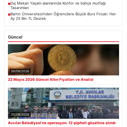
Dış Mekan Yaşam alanlarında Konfor ve bahçe mutfağı
■
Tasarımları
Bartın Üniversitesi’nden Öğrencilere Büyük Burs Fırsatı: Her
■
Ay 25 Bin TL Destek
Güncel
06/08/2026
22 Mayıs 2026 Güncel Altın Fiyatları ve Analizi
05/08/2026
Avcılar Belediyesi’ne operasyon. 12 şüpheli gözaltına alındı