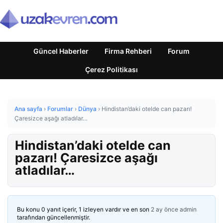
Güncel Haberler
Firma Rehberi
Forum
Çerez Politikası
Ana sayfa
›
Forumlar
›
Dünya
›
Hindistan’daki otelde can pazarı!
Çaresizce aşağı atladılar…
Hindistan’daki otelde can
pazarı! Çaresizce aşağı
atladılar…
Bu konu 0 yanıt içerir, 1 izleyen vardır ve en son
2 ay önce
admin
tarafından güncellenmiştir.