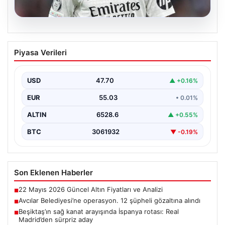
05.08.2026
Beşiktaş’ın sağ kanat arayışında
Piyasa Verileri
İspanya rotası: Real Madrid’den sürpriz
aday
USD
47.70
▲ +0.16%
Muhammed Salah için sürdürülen görüşmelerin son
noktasına ulaşmaması üzerine Beşiktaş yönetimi
EUR
55.03
• 0.01%
alternatif çözümlere hız…
ALTIN
6528.6
▲ +0.55%
BTC
3061932
▼ -0.19%
Son Eklenen Haberler
22 Mayıs 2026 Güncel Altın Fiyatları ve Analizi
■
Avcılar Belediyesi’ne operasyon. 12 şüpheli gözaltına alındı
■
Beşiktaş’ın sağ kanat arayışında İspanya rotası: Real
■
Madrid’den sürpriz aday