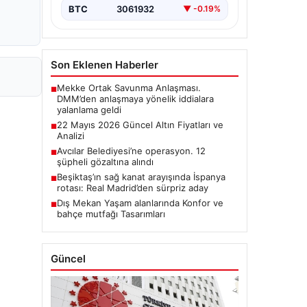
BTC
3061932
▼ -0.19%
Son Eklenen Haberler
Mekke Ortak Savunma Anlaşması.
■
DMM’den anlaşmaya yönelik iddialara
yalanlama geldi
22 Mayıs 2026 Güncel Altın Fiyatları ve
■
Analizi
Avcılar Belediyesi’ne operasyon. 12
■
şüpheli gözaltına alındı
Beşiktaş’ın sağ kanat arayışında İspanya
■
rotası: Real Madrid’den sürpriz aday
Dış Mekan Yaşam alanlarında Konfor ve
■
bahçe mutfağı Tasarımları
Güncel