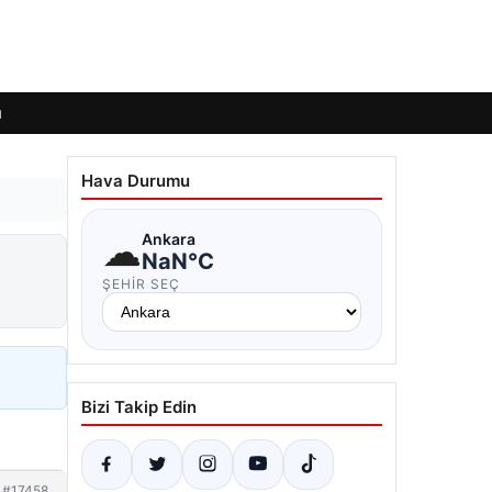
ı
Hava Durumu
☁
Ankara
NaN°C
ŞEHIR SEÇ
Bizi Takip Edin
#17458