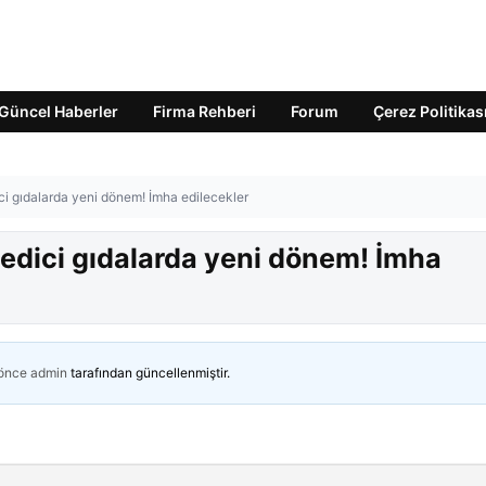
Güncel Haberler
Firma Rehberi
Forum
Çerez Politikas
ci gıdalarda yeni dönem! İmha edilecekler
 edici gıdalarda yeni dönem! İmha
 önce
admin
tarafından güncellenmiştir.