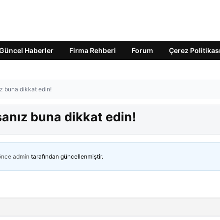
Güncel Haberler
Firma Rehberi
Forum
Çerez Politikas
z buna dikkat edin!
anız buna dikkat edin!
 önce
admin
tarafından güncellenmiştir.