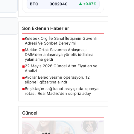
BTC
3092040
▲ +0.97%
Son Eklenen Haberler
Kelebek.Org İle Sanal İletişimin Güvenli
■
Adresi Ve Sohbet Deneyimi
Mekke Ortak Savunma Anlaşması.
■
DMM’den anlaşmaya yönelik iddialara
yalanlama geldi
22 Mayıs 2026 Güncel Altın Fiyatları ve
■
Analizi
Avcılar Belediyesi’ne operasyon. 12
■
şüpheli gözaltına alındı
Beşiktaş’ın sağ kanat arayışında İspanya
■
rotası: Real Madrid’den sürpriz aday
Güncel