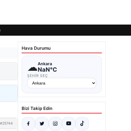
ı
Hava Durumu
☁
Ankara
NaN°C
ŞEHIR SEÇ
Bizi Takip Edin
#25744