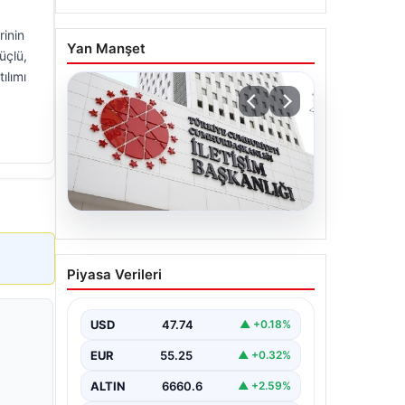
rinin
Yan Manşet
üçlü,
ılımı
07.08.2026
Mekke Ortak Savunma
Piyasa Verileri
Anlaşması. DMM’den
anlaşmaya yönelik
iddialara yalanlama geldi
USD
47.74
▲ +0.18%
EUR
55.25
▲ +0.32%
ALTIN
6660.6
▲ +2.59%