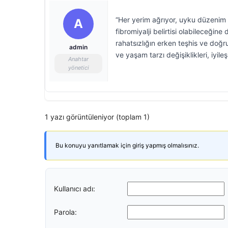
“Her yerim ağrıyor, uyku düzenim 
A
fibromiyalji belirtisi olabileceği
rahatsızlığın erken teşhis ve doğru 
admin
ve yaşam tarzı değişiklikleri, iyile
Anahtar
yönetici
1 yazı görüntüleniyor (toplam 1)
Bu konuyu yanıtlamak için giriş yapmış olmalısınız.
Kullanıcı adı:
Parola: