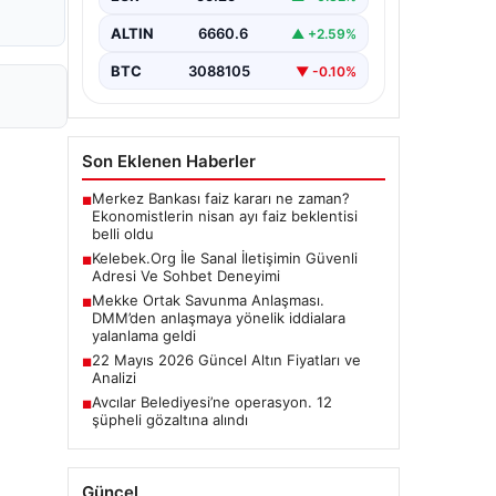
ALTIN
6660.6
▲ +2.59%
BTC
3088105
▼ -0.10%
Son Eklenen Haberler
Merkez Bankası faiz kararı ne zaman?
■
Ekonomistlerin nisan ayı faiz beklentisi
belli oldu
Kelebek.Org İle Sanal İletişimin Güvenli
■
Adresi Ve Sohbet Deneyimi
Mekke Ortak Savunma Anlaşması.
■
DMM’den anlaşmaya yönelik iddialara
yalanlama geldi
22 Mayıs 2026 Güncel Altın Fiyatları ve
■
Analizi
Avcılar Belediyesi’ne operasyon. 12
■
şüpheli gözaltına alındı
Güncel