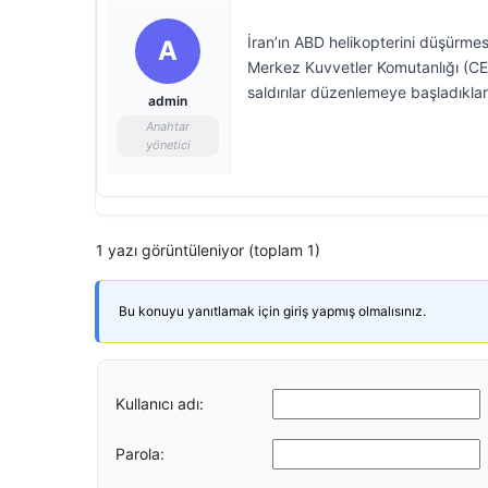
İran’ın ABD helikopterini düşürme
A
Merkez Kuvvetler Komutanlığı (CEN
saldırılar düzenlemeye başladıkları
admin
Anahtar
yönetici
1 yazı görüntüleniyor (toplam 1)
Bu konuyu yanıtlamak için giriş yapmış olmalısınız.
Kullanıcı adı:
Parola: