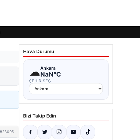
ı
Hava Durumu
☁
Ankara
NaN°C
ŞEHIR SEÇ
Bizi Takip Edin
#23095