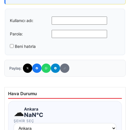
Kullanıcı adı:
Parola:
Beni hatırla
Paylaş:
Hava Durumu
☁
Ankara
NaN°C
ŞEHIR SEÇ