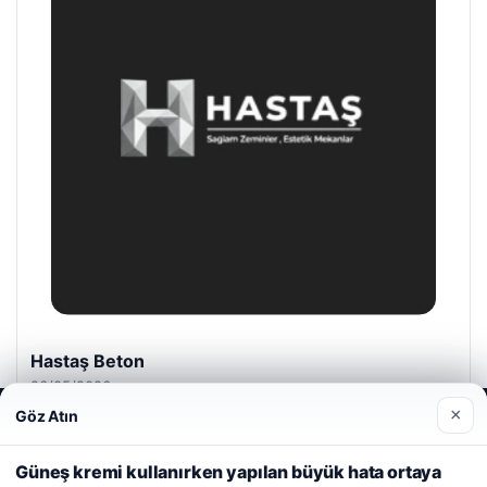
Hastaş Beton
26/05/2026
×
Göz Atın
Web sitemizi nasıl kullandığınızı daha iyi anlayabilmek,
deneyiminizi kişiselleştirmek ve geliştirmek amacıyla çerezler
kullanıyoruz.
Çerez Politikamız
Güneş kremi kullanırken yapılan büyük hata ortaya