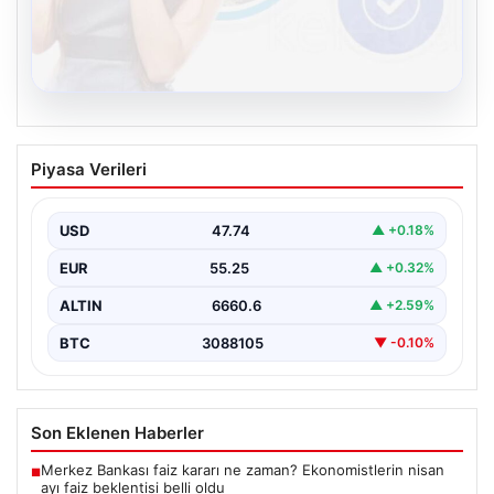
08.08.2026
Kelebek.Org İle Sanal İletişimin Güvenli
Piyasa Verileri
Adresi Ve Sohbet Deneyimi
İnternet çağında insanların kaliteli bir biçimde irtibat
kurması kritik bir değer ifade etmektedir. Halen…
USD
47.74
▲ +0.18%
EUR
55.25
▲ +0.32%
ALTIN
6660.6
▲ +2.59%
BTC
3088105
▼ -0.10%
Son Eklenen Haberler
Merkez Bankası faiz kararı ne zaman? Ekonomistlerin nisan
■
ayı faiz beklentisi belli oldu