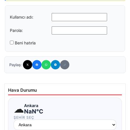
Kullanıcı adı:
Parola:
Beni hatırla
Paylaş:
Hava Durumu
☁
Ankara
NaN°C
ŞEHIR SEÇ