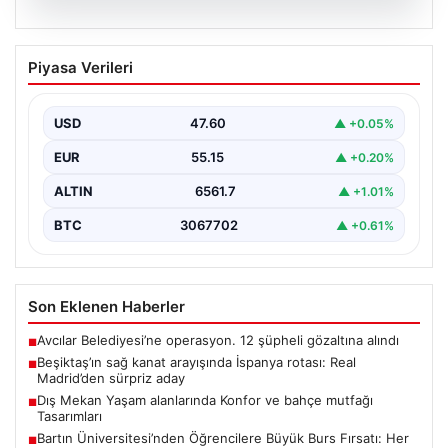
05.08.2026
Beşiktaş’ın sağ kanat arayışında
Piyasa Verileri
İspanya rotası: Real Madrid’den sürpriz
aday
USD
47.60
▲ +0.05%
Muhammed Salah için sürdürülen görüşmelerin son
noktasına ulaşmaması üzerine Beşiktaş yönetimi
EUR
55.15
▲ +0.20%
alternatif çözümlere hız…
ALTIN
6561.7
▲ +1.01%
BTC
3067702
▲ +0.61%
Son Eklenen Haberler
Avcılar Belediyesi’ne operasyon. 12 şüpheli gözaltına alındı
■
Beşiktaş’ın sağ kanat arayışında İspanya rotası: Real
■
Madrid’den sürpriz aday
Dış Mekan Yaşam alanlarında Konfor ve bahçe mutfağı
■
Tasarımları
Bartın Üniversitesi’nden Öğrencilere Büyük Burs Fırsatı: Her
■