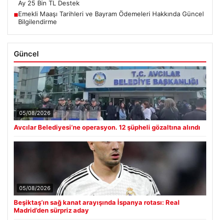
Ay 25 Bin TL Destek
Emekli Maaşı Tarihleri ve Bayram Ödemeleri Hakkında Güncel
■
Bilgilendirme
Güncel
05/08/2026
Avcılar Belediyesi’ne operasyon. 12 şüpheli gözaltına alındı
05/08/2026
Beşiktaş’ın sağ kanat arayışında İspanya rotası: Real
Madrid’den sürpriz aday