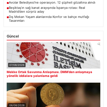
Avcılar Belediyesi’ne operasyon. 12 şüpheli gözaltına alındı
■
Beşiktaş’ın sağ kanat arayışında İspanya rotası: Real
■
Madrid’den sürpriz aday
Dış Mekan Yaşam alanlarında Konfor ve bahçe mutfağı
■
Tasarımları
Güncel
07/08/2026
Mekke Ortak Savunma Anlaşması. DMM’den anlaşmaya
yönelik iddialara yalanlama geldi
06/08/2026