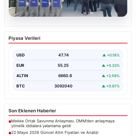
05.08.2026
Avcılar Belediyesi’ne operasyon. 12
Piyasa Verileri
şüpheli gözaltına alındı
USD
47.74
▲ +0.18%
EUR
55.25
▲ +0.32%
ALTIN
6660.6
▲ +2.59%
BTC
3092040
▲ +0.97%
Son Eklenen Haberler
Mekke Ortak Savunma Anlaşması. DMM’den anlaşmaya
■
yönelik iddialara yalanlama geldi
22 Mayıs 2026 Güncel Altın Fiyatları ve Analizi
■