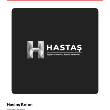
Enes Kaplan Avukatlık Bürosu