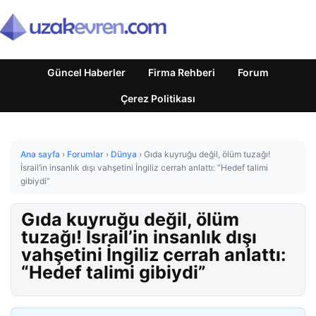
Güncel Haberler
Firma Rehberi
Forum
Çerez Politikası
Ana sayfa
›
Forumlar
›
Dünya
›
Gıda kuyruğu değil, ölüm tuzağı!
İsrail’in insanlık dışı vahşetini İngiliz cerrah anlattı: “Hedef talimi
gibiydi”
Gıda kuyruğu değil, ölüm
tuzağı! İsrail’in insanlık dışı
vahşetini İngiliz cerrah anlattı:
“Hedef talimi gibiydi”