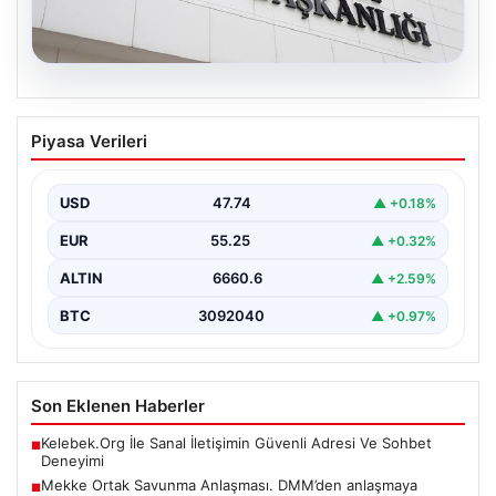
07.08.2026
Mekke Ortak Savunma Anlaşması.
Piyasa Verileri
DMM’den anlaşmaya yönelik iddialara
yalanlama geldi
USD
47.74
▲ +0.18%
EUR
55.25
▲ +0.32%
ALTIN
6660.6
▲ +2.59%
BTC
3092040
▲ +0.97%
Son Eklenen Haberler
Kelebek.Org İle Sanal İletişimin Güvenli Adresi Ve Sohbet
■
Deneyimi
Mekke Ortak Savunma Anlaşması. DMM’den anlaşmaya
■