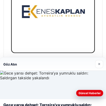
Enes Kaplan Avukatlık Bürosu
×
Göz Atın
28/04/2026
Web sitemizi nasıl kullandığınızı daha iyi anlayabilmek,
Güncel Haberler
deneyiminizi kişiselleştirmek ve geliştirmek amacıyla çerezler
kullanıyoruz.
Çerez Politikamız
Gece yarısı dehşet: Torreira’ya yumruklu saldırı: