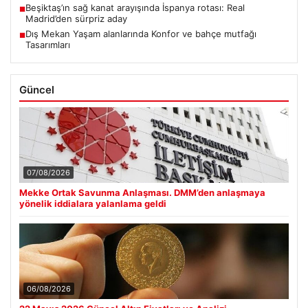
Beşiktaş’ın sağ kanat arayışında İspanya rotası: Real
■
Madrid’den sürpriz aday
Dış Mekan Yaşam alanlarında Konfor ve bahçe mutfağı
■
Tasarımları
Güncel
07/08/2026
Mekke Ortak Savunma Anlaşması. DMM’den anlaşmaya
yönelik iddialara yalanlama geldi
06/08/2026