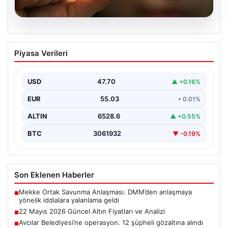
06.08.2026
22 Mayıs 2026 Güncel Altın Fiyatları ve
Piyasa Verileri
Analizi
24 Mayıs 2026 tarihine yaklaşırken, altın fiyatlarındaki
hareketlilik yatırımcıların ve ilgili piyasa uzmanlarının
USD
47.70
▲ +0.16%
en…
EUR
55.03
• 0.01%
ALTIN
6528.6
▲ +0.55%
BTC
3061932
▼ -0.19%
Son Eklenen Haberler
Mekke Ortak Savunma Anlaşması. DMM’den anlaşmaya
■
yönelik iddialara yalanlama geldi
22 Mayıs 2026 Güncel Altın Fiyatları ve Analizi
■
Avcılar Belediyesi’ne operasyon. 12 şüpheli gözaltına alındı
■