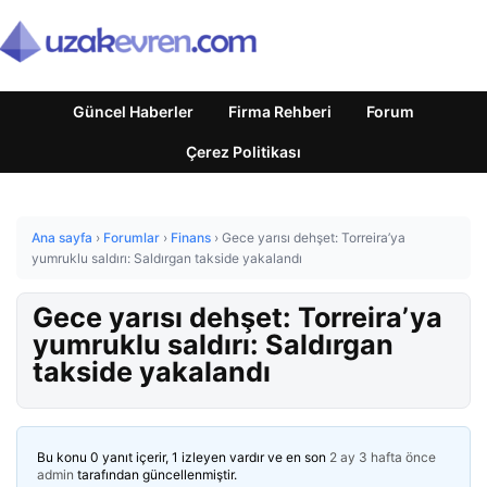
Güncel Haberler
Firma Rehberi
Forum
Çerez Politikası
Ana sayfa
›
Forumlar
›
Finans
›
Gece yarısı dehşet: Torreira’ya
yumruklu saldırı: Saldırgan takside yakalandı
Gece yarısı dehşet: Torreira’ya
yumruklu saldırı: Saldırgan
takside yakalandı
Bu konu 0 yanıt içerir, 1 izleyen vardır ve en son
2 ay 3 hafta önce
admin
tarafından güncellenmiştir.