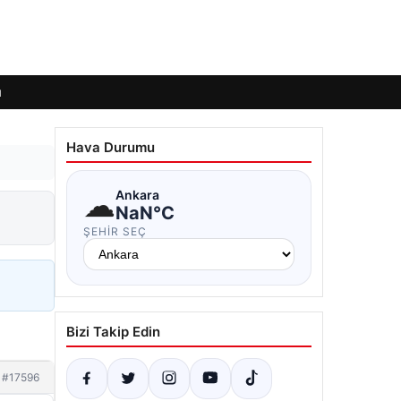
ı
Hava Durumu
☁
Ankara
NaN°C
ŞEHIR SEÇ
Bizi Takip Edin
#17596