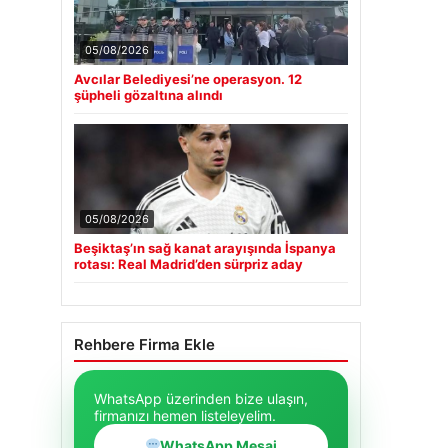
05/08/2026
Avcılar Belediyesi’ne operasyon. 12
şüpheli gözaltına alındı
05/08/2026
Beşiktaş’ın sağ kanat arayışında İspanya
rotası: Real Madrid’den sürpriz aday
Rehbere Firma Ekle
WhatsApp üzerinden bize ulaşın,
firmanızı hemen listeleyelim.
WhatsApp Mesaj