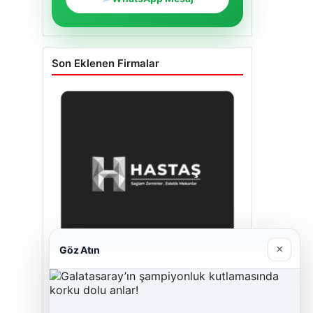
Son Eklenen Firmalar
×
Göz Atın
Enes Kaplan Avukatlık Bürosu
28/04/2026