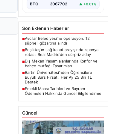
BTC
3067702
▲ +0.61%
Son Eklenen Haberler
Avcılar Belediyesi’ne operasyon. 12
■
şüpheli gözaltına alındı
Beşiktaş’ın sağ kanat arayışında İspanya
■
rotası: Real Madrid’den sürpriz aday
Dış Mekan Yaşam alanlarında Konfor ve
■
bahçe mutfağı Tasarımları
Bartın Üniversitesi’nden Öğrencilere
■
Büyük Burs Fırsatı: Her Ay 25 Bin TL
Destek
Emekli Maaşı Tarihleri ve Bayram
■
Ödemeleri Hakkında Güncel Bilgilendirme
Güncel