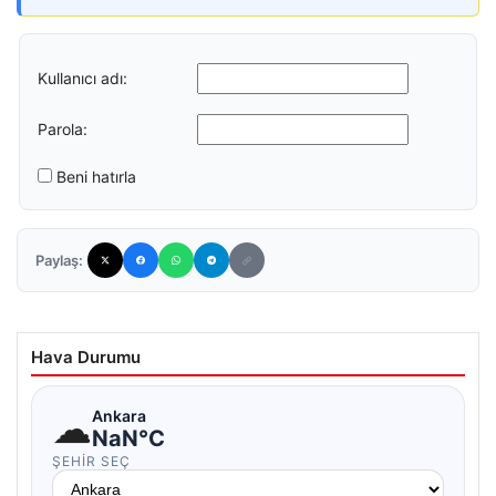
Kullanıcı adı:
Parola:
Beni hatırla
Paylaş:
Hava Durumu
☁
Ankara
NaN°C
ŞEHIR SEÇ