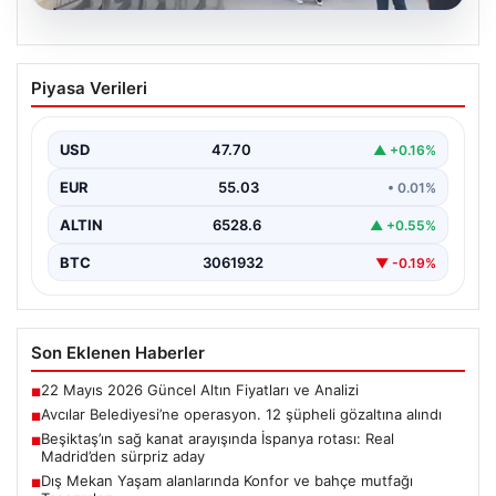
05.08.2026
Avcılar Belediyesi’ne operasyon. 12
Piyasa Verileri
şüpheli gözaltına alındı
USD
47.70
▲ +0.16%
EUR
55.03
• 0.01%
ALTIN
6528.6
▲ +0.55%
BTC
3061932
▼ -0.19%
Son Eklenen Haberler
22 Mayıs 2026 Güncel Altın Fiyatları ve Analizi
■
Avcılar Belediyesi’ne operasyon. 12 şüpheli gözaltına alındı
■
Beşiktaş’ın sağ kanat arayışında İspanya rotası: Real
■
Madrid’den sürpriz aday
Dış Mekan Yaşam alanlarında Konfor ve bahçe mutfağı
■