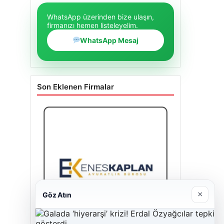
WhatsApp üzerinden bize ulaşın,
firmanızı hemen listeleyelim.
WhatsApp Mesaj
Son Eklenen Firmalar
×
Göz Atın