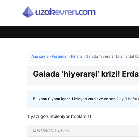
Ana sayfa
›
Forumlar
›
Finans
›
Galada ‘hiyerarşi’ krizi! Erdal 
Galada ‘hiyerarşi’ krizi! Erd
Bu konu 0 yanıt içerir, 1 izleyen vardır ve en son
2 ay 3 hafta
1 yazı görüntüleniyor (toplam 1)
14/05/2026: 1:43 pm