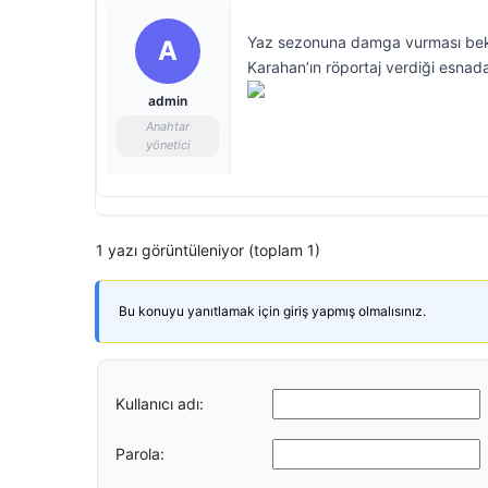
Yaz sezonuna damga vurması bekle
A
Karahan’ın röportaj verdiği esnada
admin
Anahtar
yönetici
1 yazı görüntüleniyor (toplam 1)
Bu konuyu yanıtlamak için giriş yapmış olmalısınız.
Kullanıcı adı:
Parola: