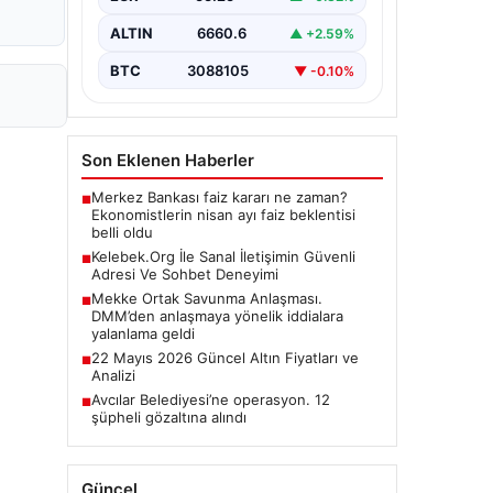
ALTIN
6660.6
▲ +2.59%
BTC
3088105
▼ -0.10%
Son Eklenen Haberler
Merkez Bankası faiz kararı ne zaman?
■
Ekonomistlerin nisan ayı faiz beklentisi
belli oldu
Kelebek.Org İle Sanal İletişimin Güvenli
■
Adresi Ve Sohbet Deneyimi
Mekke Ortak Savunma Anlaşması.
■
DMM’den anlaşmaya yönelik iddialara
yalanlama geldi
22 Mayıs 2026 Güncel Altın Fiyatları ve
■
Analizi
Avcılar Belediyesi’ne operasyon. 12
■
şüpheli gözaltına alındı
Güncel