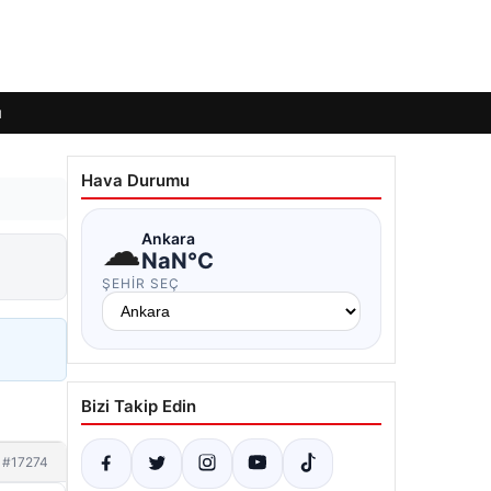
ı
Hava Durumu
☁
Ankara
NaN°C
ŞEHIR SEÇ
Bizi Takip Edin
#17274