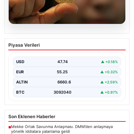
06.08.2026
22 Mayıs 2026 Güncel Altın Fiyatları ve
Piyasa Verileri
Analizi
24 Mayıs 2026 tarihine yaklaşırken, altın fiyatlarındaki
hareketlilik yatırımcıların ve ilgili piyasa uzmanlarının
USD
47.74
▲ +0.18%
en…
EUR
55.25
▲ +0.32%
ALTIN
6660.6
▲ +2.59%
BTC
3092040
▲ +0.97%
Son Eklenen Haberler
Mekke Ortak Savunma Anlaşması. DMM’den anlaşmaya
■
yönelik iddialara yalanlama geldi