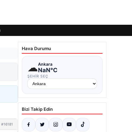
ı
Hava Durumu
☁
Ankara
NaN°C
ŞEHIR SEÇ
Bizi Takip Edin
#16181