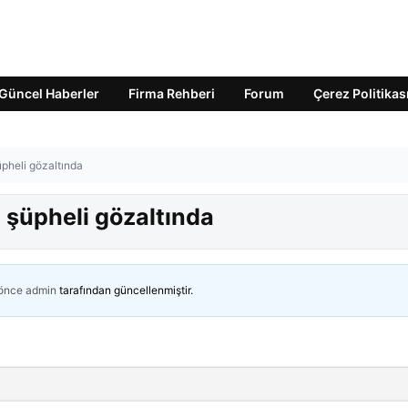
Güncel Haberler
Firma Rehberi
Forum
Çerez Politikas
pheli gözaltında
şüpheli gözaltında
 önce
admin
tarafından güncellenmiştir.