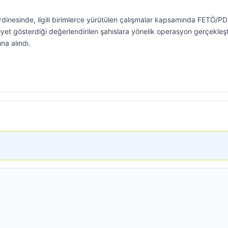
rdinesinde, ilgili birimlerce yürütülen çalışmalar kapsamında FETÖ/P
liyet gösterdiği değerlendirilen şahıslara yönelik operasyon gerçekleşti
na alındı.