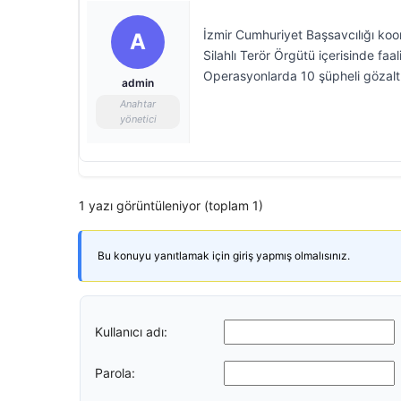
İzmir Cumhuriyet Başsavcılığı koo
A
Silahlı Terör Örgütü içerisinde faa
Operasyonlarda 10 şüpheli gözaltı
admin
Anahtar
yönetici
1 yazı görüntüleniyor (toplam 1)
Bu konuyu yanıtlamak için giriş yapmış olmalısınız.
Kullanıcı adı:
Parola: