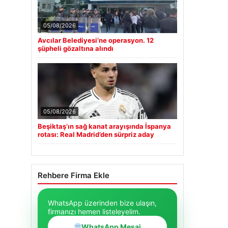
05/08/2026
Avcılar Belediyesi’ne operasyon. 12
şüpheli gözaltına alındı
05/08/2026
Beşiktaş’ın sağ kanat arayışında İspanya
rotası: Real Madrid’den sürpriz aday
Rehbere Firma Ekle
WhatsApp üzerinden bize ulaşın,
firmanızı hemen listeleyelim.
WhatsApp Mesaj