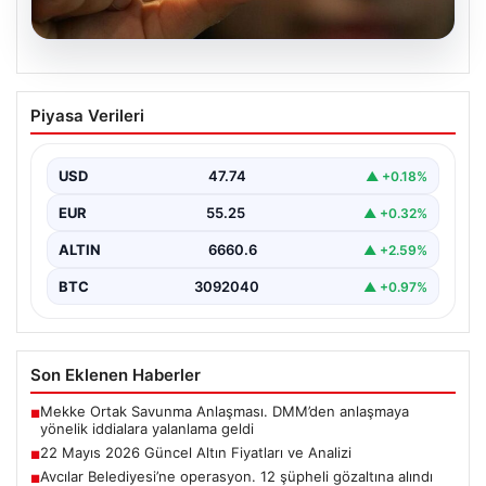
06.08.2026
22 Mayıs 2026 Güncel Altın Fiyatları ve
Piyasa Verileri
Analizi
24 Mayıs 2026 tarihine yaklaşırken, altın fiyatlarındaki
hareketlilik yatırımcıların ve ilgili piyasa uzmanlarının
USD
47.74
▲ +0.18%
en…
EUR
55.25
▲ +0.32%
ALTIN
6660.6
▲ +2.59%
BTC
3092040
▲ +0.97%
Son Eklenen Haberler
Mekke Ortak Savunma Anlaşması. DMM’den anlaşmaya
■
yönelik iddialara yalanlama geldi
22 Mayıs 2026 Güncel Altın Fiyatları ve Analizi
■
Avcılar Belediyesi’ne operasyon. 12 şüpheli gözaltına alındı
■