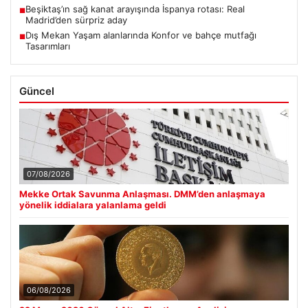
Beşiktaş’ın sağ kanat arayışında İspanya rotası: Real
■
Madrid’den sürpriz aday
Dış Mekan Yaşam alanlarında Konfor ve bahçe mutfağı
■
Tasarımları
Güncel
07/08/2026
Mekke Ortak Savunma Anlaşması. DMM’den anlaşmaya
yönelik iddialara yalanlama geldi
06/08/2026