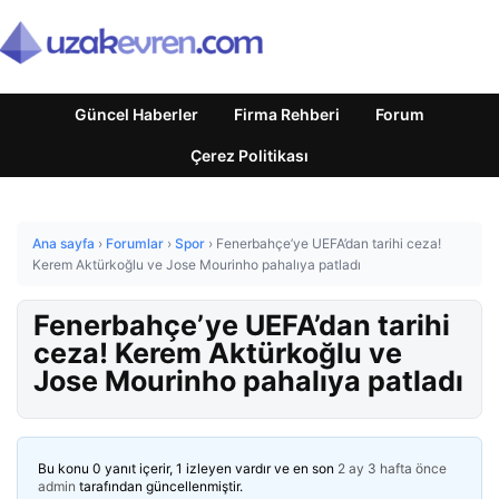
Güncel Haberler
Firma Rehberi
Forum
Çerez Politikası
Ana sayfa
›
Forumlar
›
Spor
›
Fenerbahçe’ye UEFA’dan tarihi ceza!
Kerem Aktürkoğlu ve Jose Mourinho pahalıya patladı
Fenerbahçe’ye UEFA’dan tarihi
ceza! Kerem Aktürkoğlu ve
Jose Mourinho pahalıya patladı
Bu konu 0 yanıt içerir, 1 izleyen vardır ve en son
2 ay 3 hafta önce
admin
tarafından güncellenmiştir.