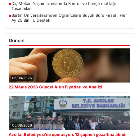
Dış Mekan Yaşam alanlarında Konfor ve bahçe mutfağı
■
Tasarımları
Bartın Üniversitesi’nden Öğrencilere Büyük Burs Fırsatı: Her
■
Ay 25 Bin TL Destek
Güncel
06/08/2026
22 Mayıs 2026 Güncel Altın Fiyatları ve Analizi
05/08/2026
Avcılar Belediyesi’ne operasyon. 12 şüpheli gözaltına alındı