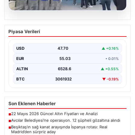
05.08.2026
Avcılar Belediyesi’ne operasyon. 12
Piyasa Verileri
şüpheli gözaltına alındı
USD
47.70
▲ +0.16%
EUR
55.03
• 0.01%
ALTIN
6528.6
▲ +0.55%
BTC
3061932
▼ -0.19%
Son Eklenen Haberler
22 Mayıs 2026 Güncel Altın Fiyatları ve Analizi
■
Avcılar Belediyesi’ne operasyon. 12 şüpheli gözaltına alındı
■
Beşiktaş’ın sağ kanat arayışında İspanya rotası: Real
■
Madrid’den sürpriz aday