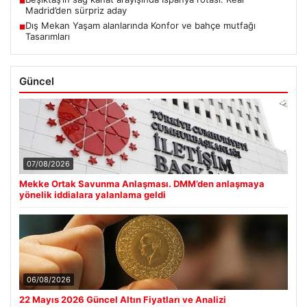
■
Madrid’den sürpriz aday
Dış Mekan Yaşam alanlarında Konfor ve bahçe mutfağı
■
Tasarımları
Güncel
07/08/2026
Mekke Ortak Savunma Anlaşması. DMM’den anlaşmaya
yönelik iddialara yalanlama geldi
06/08/2026
22 Mayıs 2026 Güncel Altın Fiyatları ve Analizi