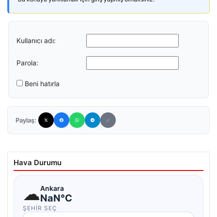
Kullanıcı adı:
Parola:
Beni hatırla
Paylaş:
Hava Durumu
☁
Ankara
NaN°C
ŞEHIR SEÇ