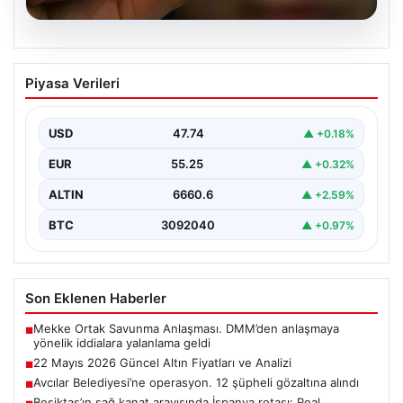
06.08.2026
22 Mayıs 2026 Güncel Altın Fiyatları ve
Piyasa Verileri
Analizi
24 Mayıs 2026 tarihine yaklaşırken, altın fiyatlarındaki
hareketlilik yatırımcıların ve ilgili piyasa uzmanlarının
USD
47.74
▲ +0.18%
en…
EUR
55.25
▲ +0.32%
ALTIN
6660.6
▲ +2.59%
BTC
3092040
▲ +0.97%
Son Eklenen Haberler
Mekke Ortak Savunma Anlaşması. DMM’den anlaşmaya
■
yönelik iddialara yalanlama geldi
22 Mayıs 2026 Güncel Altın Fiyatları ve Analizi
■
Avcılar Belediyesi’ne operasyon. 12 şüpheli gözaltına alındı
■
Beşiktaş’ın sağ kanat arayışında İspanya rotası: Real