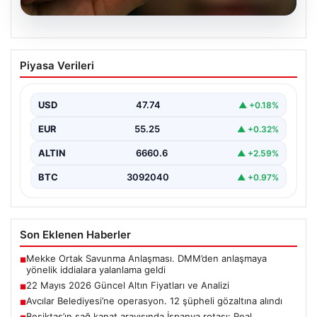
06.08.2026
22 Mayıs 2026 Güncel Altın Fiyatları ve
Piyasa Verileri
Analizi
24 Mayıs 2026 tarihine yaklaşırken, altın fiyatlarındaki
hareketlilik yatırımcıların ve ilgili piyasa uzmanlarının
USD
47.74
▲ +0.18%
en…
EUR
55.25
▲ +0.32%
ALTIN
6660.6
▲ +2.59%
BTC
3092040
▲ +0.97%
Son Eklenen Haberler
Mekke Ortak Savunma Anlaşması. DMM’den anlaşmaya
■
yönelik iddialara yalanlama geldi
22 Mayıs 2026 Güncel Altın Fiyatları ve Analizi
■
Avcılar Belediyesi’ne operasyon. 12 şüpheli gözaltına alındı
■
Beşiktaş’ın sağ kanat arayışında İspanya rotası: Real