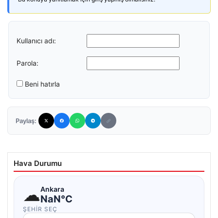
Kullanıcı adı:
Parola:
Beni hatırla
Paylaş:
Hava Durumu
☁
Ankara
NaN°C
ŞEHIR SEÇ