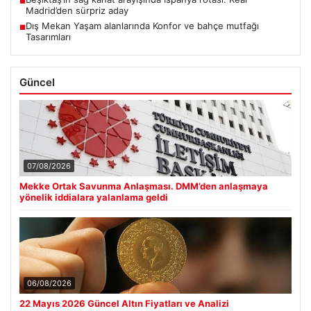
■
Madrid’den sürpriz aday
Dış Mekan Yaşam alanlarında Konfor ve bahçe mutfağı
■
Tasarımları
Güncel
07/08/2026
Mekke Ortak Savunma Anlaşması. DMM’den anlaşmaya
yönelik iddialara yalanlama geldi
06/08/2026
22 Mayıs 2026 Güncel Altın Fiyatları ve Analizi