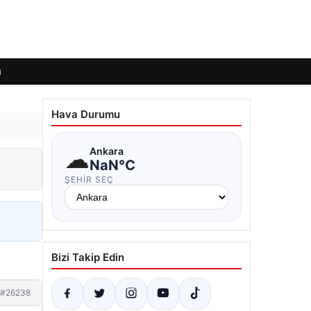
ı
Hava Durumu
☁
Ankara
NaN°C
ŞEHIR SEÇ
Bizi Takip Edin
#26238