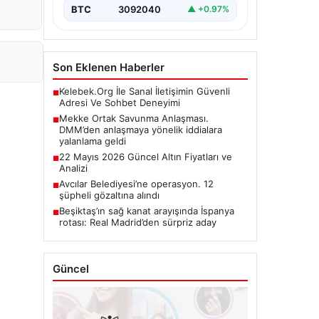
BTC
3092040
▲ +0.97%
Son Eklenen Haberler
Kelebek.Org İle Sanal İletişimin Güvenli
■
Adresi Ve Sohbet Deneyimi
Mekke Ortak Savunma Anlaşması.
■
DMM’den anlaşmaya yönelik iddialara
yalanlama geldi
22 Mayıs 2026 Güncel Altın Fiyatları ve
■
Analizi
Avcılar Belediyesi’ne operasyon. 12
■
şüpheli gözaltına alındı
Beşiktaş’ın sağ kanat arayışında İspanya
■
rotası: Real Madrid’den sürpriz aday
Güncel