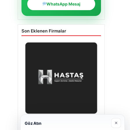
WhatsApp Mesaj
Son Eklenen Firmalar
×
Göz Atın
Enes Kaplan Avukatlık Bürosu