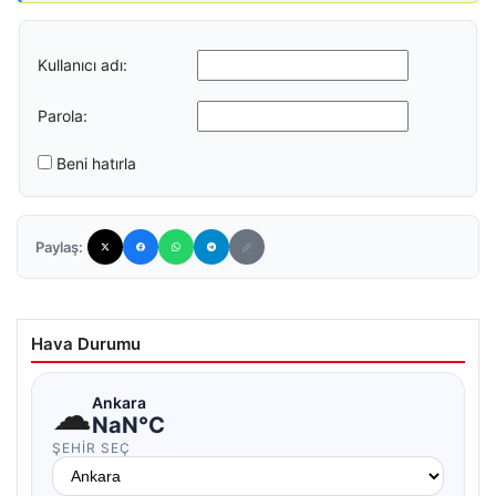
Kullanıcı adı:
Parola:
Beni hatırla
Paylaş:
Hava Durumu
☁
Ankara
NaN°C
ŞEHIR SEÇ