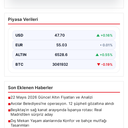
05.08.2026
Avcılar Belediyesi’ne operasyon. 12
Piyasa Verileri
şüpheli gözaltına alındı
USD
47.70
▲ +0.16%
EUR
55.03
• 0.01%
ALTIN
6528.6
▲ +0.55%
BTC
3061932
▼ -0.19%
Son Eklenen Haberler
22 Mayıs 2026 Güncel Altın Fiyatları ve Analizi
■
Avcılar Belediyesi’ne operasyon. 12 şüpheli gözaltına alındı
■
Beşiktaş’ın sağ kanat arayışında İspanya rotası: Real
■
Madrid’den sürpriz aday
Dış Mekan Yaşam alanlarında Konfor ve bahçe mutfağı
■
Tasarımları