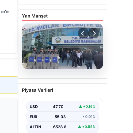
in’in
Yan Manşet
05.08.2026
Avcılar Belediyesi’ne
Piyasa Verileri
operasyon. 12 şüpheli
gözaltına alındı
USD
47.70
▲ +0.16%
EUR
55.03
• 0.01%
ALTIN
6528.6
▲ +0.55%