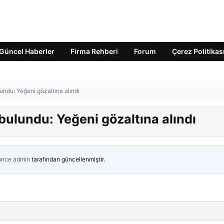
Güncel Haberler
Firma Rehberi
Forum
Çerez Politikas
undu: Yeğeni gözaltına alındı
bulundu: Yeğeni gözaltına alındı
 önce
admin
tarafından güncellenmiştir.