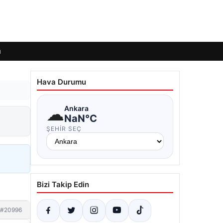
ı
Hava Durumu
☁
Ankara
NaN°C
ŞEHIR SEÇ
Bizi Takip Edin
#20996