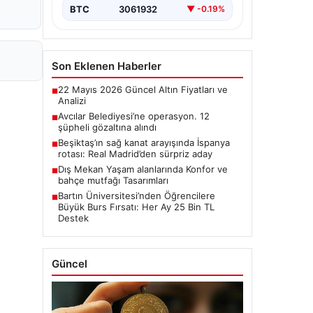
BTC
3061932
▼ -0.19%
Son Eklenen Haberler
22 Mayıs 2026 Güncel Altın Fiyatları ve
■
Analizi
Avcılar Belediyesi’ne operasyon. 12
■
şüpheli gözaltına alındı
Beşiktaş’ın sağ kanat arayışında İspanya
■
rotası: Real Madrid’den sürpriz aday
Dış Mekan Yaşam alanlarında Konfor ve
■
bahçe mutfağı Tasarımları
Bartın Üniversitesi’nden Öğrencilere
■
Büyük Burs Fırsatı: Her Ay 25 Bin TL
Destek
Güncel