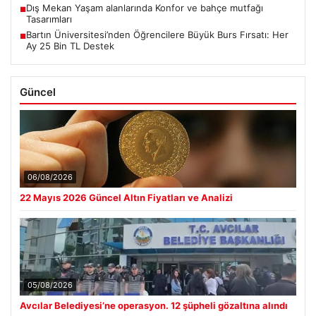
Dış Mekan Yaşam alanlarında Konfor ve bahçe mutfağı
■
Tasarımları
Bartın Üniversitesi’nden Öğrencilere Büyük Burs Fırsatı: Her
■
Ay 25 Bin TL Destek
Güncel
06/08/2026
22 Mayıs 2026 Güncel Altın Fiyatları ve Analizi
05/08/2026
Avcılar Belediyesi’ne operasyon. 12 şüpheli gözaltına alındı