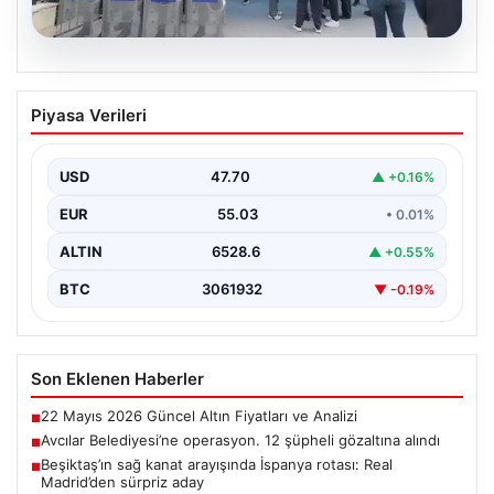
05.08.2026
Avcılar Belediyesi’ne operasyon. 12
Piyasa Verileri
şüpheli gözaltına alındı
USD
47.70
▲ +0.16%
EUR
55.03
• 0.01%
ALTIN
6528.6
▲ +0.55%
BTC
3061932
▼ -0.19%
Son Eklenen Haberler
22 Mayıs 2026 Güncel Altın Fiyatları ve Analizi
■
Avcılar Belediyesi’ne operasyon. 12 şüpheli gözaltına alındı
■
Beşiktaş’ın sağ kanat arayışında İspanya rotası: Real
■
Madrid’den sürpriz aday